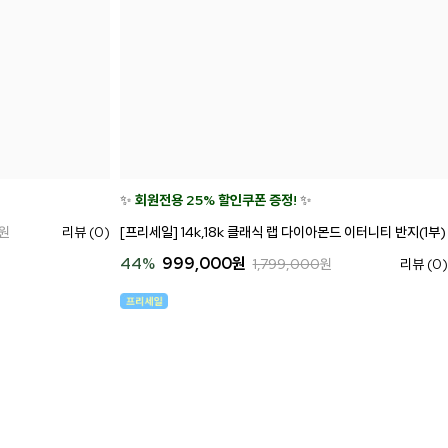
✨
회원전용 25% 할인쿠폰 증정!
✨
[프리세일] 14k,18k 클래식 랩 다이아몬드 이터니티 반지(1부)
원
리뷰 (0)
44
%
999,000
원
1,799,000
원
리뷰 (0)