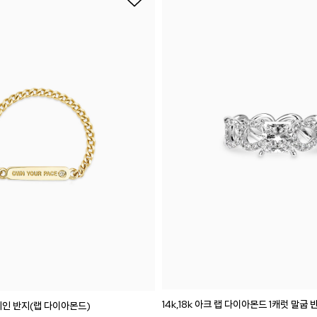
14k,18k 아크 랩 다이아몬드 1캐럿 말굽 
바 체인 반지(랩 다이아몬드)