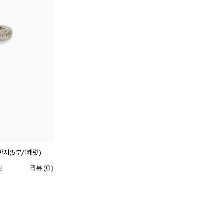
니처
하쿠나마타타
반지(5부/1캐럿)
원
리뷰 (0)