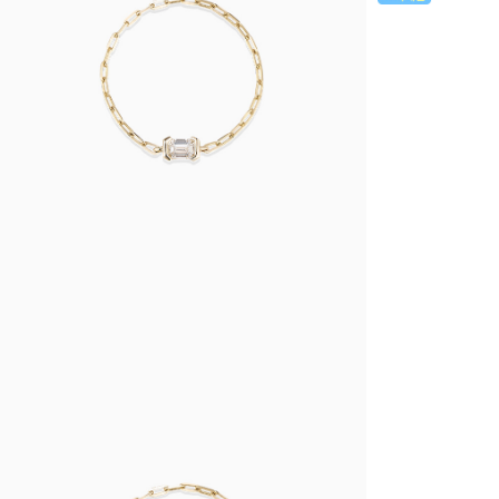
랩다이아몬드
모이
순금
선물추천