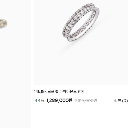
14k,18k 로프 랩 다이아몬드 반지
44
%
1,289,000
원
2,319,000
원
리뷰 (0)