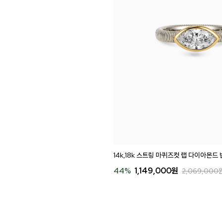
시나이트
세일
베스트
신상
아트랑
시그
진주
다이아몬드
14k,18k 스트링 마퀴즈컷 랩 다이아몬드 
44
%
1,149,000
원
2,069,000