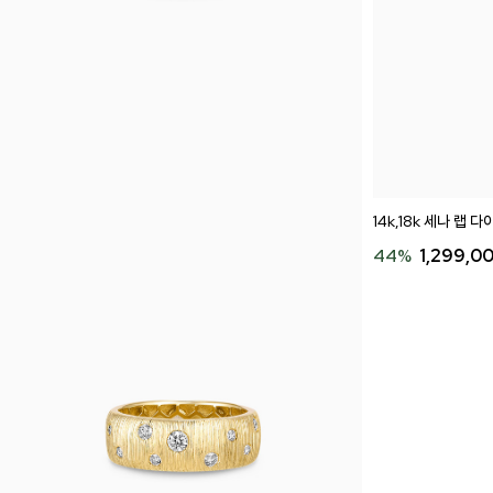
14k,18k 세나 랩 
44
%
1,299,0