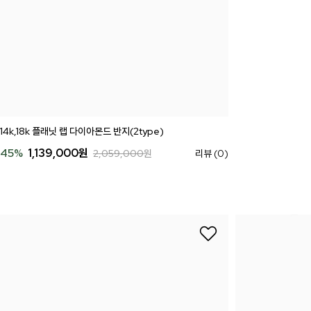
14k,18k 플래닛 랩 다이아몬드 반지(2type)
45
%
1,139,000
원
2,059,000
원
리뷰 (0)