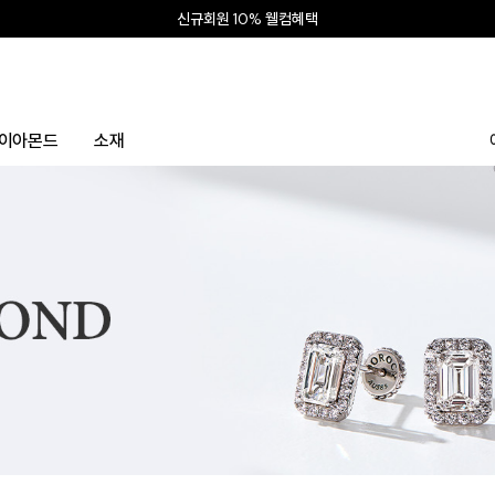
신규회원 10% 웰컴혜택
이아몬드
소재