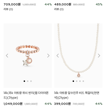
709,000
원
44
%
489,000
원
45
%
1,269,000
원
889,000
원
리뷰 (0)
리뷰 (0)
14k,18k 아트랑 위시 반지(랩 다이아몬
14k 아트랑 담수진주 비드 목걸이(천연
드)(3type)
석)(2type)
1,049,000
원
44
%
399,000
원
44
%
1,889,000
원
709,000
원