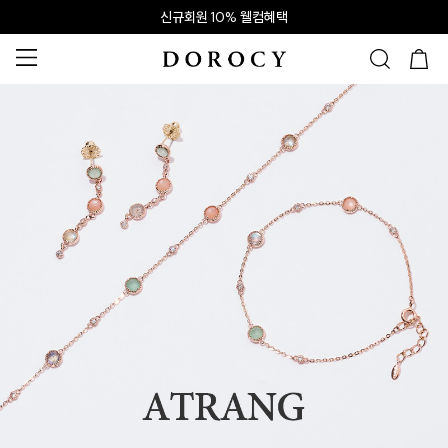
신규회원 10% 웰컴혜택