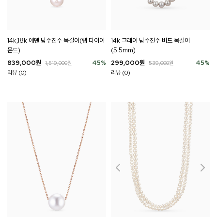
14k,18k 에덴 담수진주 목걸이(랩 다이아
14k 그레이 담수진주 비드 목걸이
몬드)
(5.5mm)
839,000
원
45
%
299,000
원
45
%
1,519,000
원
539,000
원
리뷰 (0)
리뷰 (0)