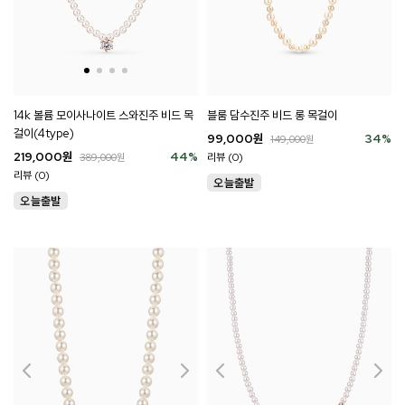
14k 볼륨 모이사나이트 스와진주 비드 목
블룸 담수진주 비드 롱 목걸이
걸이(4type)
99,000
원
34
%
149,000
원
219,000
원
44
%
리뷰 (0)
389,000
원
리뷰 (0)