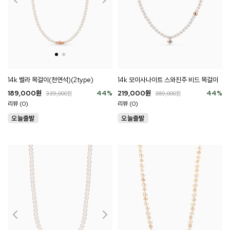
14k 벨라 목걸이(천연석)(2type)
14k 모이사나이트 스와진주 비드 목걸이
189,000
원
44
%
219,000
원
44
%
339,000
원
389,000
원
리뷰 (0)
리뷰 (0)