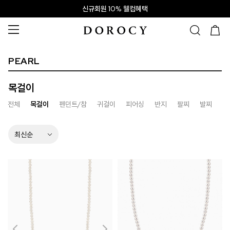
신규회원 10% 웰컴혜택
PEARL
목걸이
전체
목걸이
펜던트/참
귀걸이
피어싱
반지
팔찌
발찌