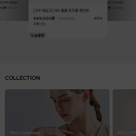
데일리 후프 링귀걸이
14k 러브 노트 Y자 목걸이
1,599
리뷰 (0)
000
원
45
%
819,000
원
669,000
원
1,469,000
원
[3차 재입고] 14k 볼륨 트리플 펜던트
)
리뷰 (0)
669,000
원
45
%
1,209,000
원
리뷰 (0)
COLLECTION