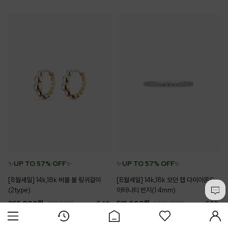
✨
UP TO 57% OFF
✨
✨
UP TO 57% OFF
✨
[8월세일] 14k,18k 버블 볼 링귀걸이
[8월세일] 14k,18k 모던 랩 다이아몬드
(2type)
이터니티 반지(1.4mm)
265,000
원
54
%
519,000
원
58
%
579,000
원
1,229,000
원
리뷰 (0)
리뷰 (0)