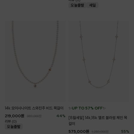
리뷰 (0)
✨
UP TO 57% OFF
✨
14k 모이사나이트 스와진주 비드 목걸이
219,000
원
44
%
389,000
원
[8월세일] 14k,18k 엘르 블라썸 체인 목
리뷰 (0)
걸이
575,000
원
55
%
1,289,000
원