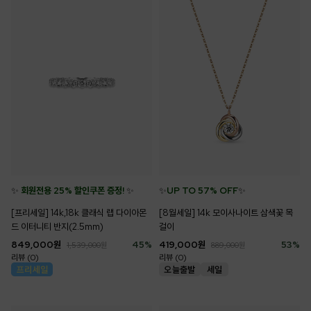
✨
회원전용 25% 할인쿠폰 증정!
✨
✨
UP TO 57% OFF
✨
[프리세일] 14k,18k 클래식 랩 다이아몬
[8월세일] 14k 모이사나이트 삼색꽃 목
드 이터니티 반지(2.5mm)
걸이
849,000
원
45
%
419,000
원
53
%
1,539,000
원
889,000
원
리뷰 (0)
리뷰 (0)