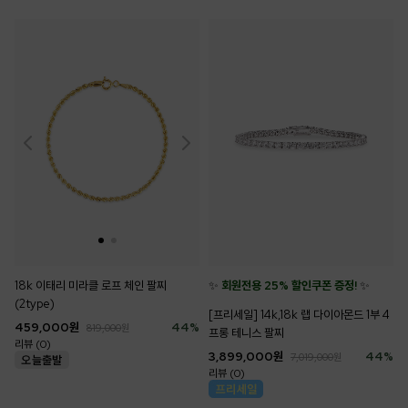
18k 이태리 미라클 로프 체인 팔찌
✨
회원전용 25% 할인쿠폰 증정!
✨
(2type)
[프리세일] 14k,18k 랩 다이아몬드 1부 4
459,000
원
44
%
819,000
원
프롱 테니스 팔찌
리뷰 (0)
3,899,000
원
44
%
7,019,000
원
리뷰 (0)