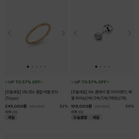
✨
UP TO 57% OFF
✨
✨
UP TO 57% OFF
✨
[8월세일] 14k,18k 셀럽 버블 반지
[8월세일] 14k 클래식 랩 다이아몬드 베
(5type)
젤 피어싱(1부/3부/5부/1캐럿)(1개)
245,000
원
52
%
109,000
원
59
%
509,000
원
269,000
원
리뷰 (0)
리뷰 (0)