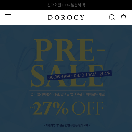
신규회원 10% 웰컴혜택