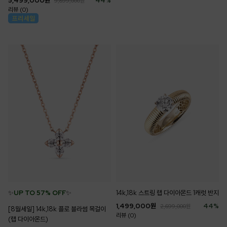
5,499,000
원
44
%
9,899,000
원
리뷰 (0)
✨
UP TO 57% OFF
✨
14k,18k 스트링 랩 다이아몬드 1캐럿 반지
1,499,000
원
44
%
2,699,000
원
[8월세일] 14k,18k 플로 블라썸 목걸이
리뷰 (0)
(랩 다이아몬드)