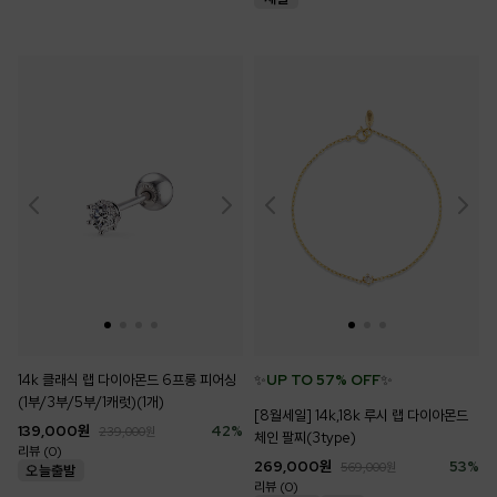
14k 클래식 랩 다이아몬드 6프롱 피어싱
✨
UP TO 57% OFF
✨
(1부/3부/5부/1캐럿)(1개)
[8월세일] 14k,18k 루시 랩 다이아몬드
139,000
원
42
%
239,000
원
체인 팔찌(3type)
리뷰 (0)
269,000
원
53
%
569,000
원
리뷰 (0)