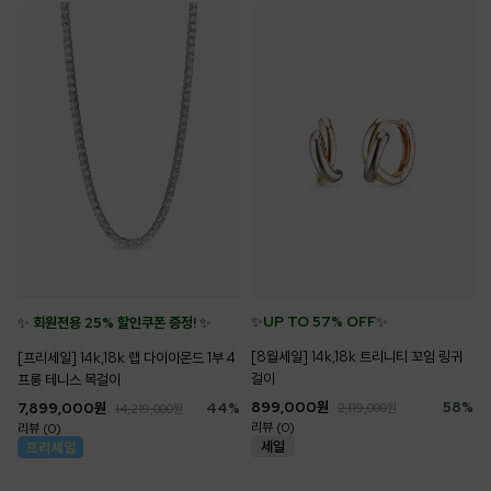
✨
UP TO 57% OFF
✨
✨
회원전용 25% 할인쿠폰 증정!
✨
[8월세일] 14k,18k 트리니티 꼬임 링귀
[프리세일] 14k,18k 랩 다이아몬드 1부 4
걸이
프롱 테니스 목걸이
899,000
원
58
%
7,899,000
원
44
%
2,119,000
원
14,219,000
원
리뷰 (0)
리뷰 (0)