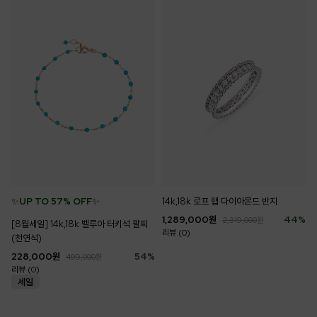
✨
UP TO 57% OFF
✨
14k,18k 로프 랩 다이아몬드 반지
1,289,000
원
44
%
2,319,000
원
[8월세일] 14k,18k 벨루아 터키석 팔찌
리뷰 (0)
(천연석)
228,000
원
54
%
499,000
원
리뷰 (0)