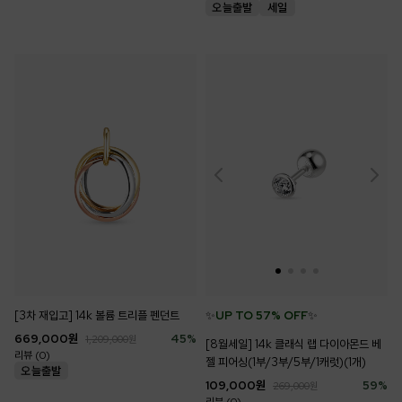
[3차 재입고] 14k 볼륨 트리플 펜던트
✨
UP TO 57% OFF
✨
669,000
원
45
%
1,209,000
원
[8월세일] 14k 클래식 랩 다이아몬드 베
리뷰 (0)
젤 피어싱(1부/3부/5부/1캐럿)(1개)
109,000
원
59
%
269,000
원