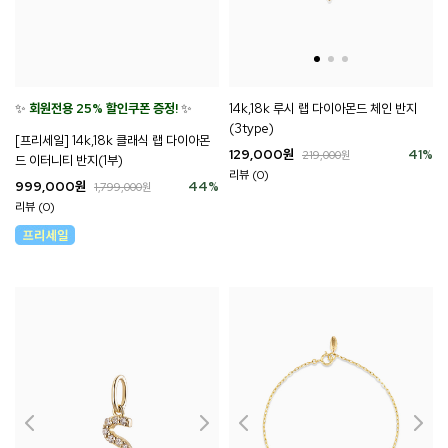
✨
회원전용 25% 할인쿠폰 증정!
✨
14k,18k 루시 랩 다이아몬드 체인 반지
(3type)
[프리세일] 14k,18k 클래식 랩 다이아몬
129,000
원
41
%
219,000
원
드 이터니티 반지(1부)
리뷰 (0)
999,000
원
44
%
1,799,000
원
리뷰 (0)