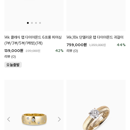
14k 클래식 랩 다이아몬드 6프롱 피어싱
14k,18k 단델리온 랩 다이아몬드 귀걸이
(1부/3부/5부/1캐럿)(1개)
759,000
원
44
%
1,359,000
원
139,000
원
42
%
리뷰 (0)
239,000
원
리뷰 (0)