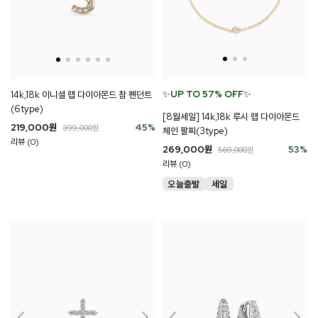
✨
UP TO 57% OFF
✨
14k,18k 이니셜 랩 다이아몬드 참 펜던트
(6type)
[8월세일] 14k,18k 루시 랩 다이아몬드
219,000
원
45
%
399,000
원
체인 팔찌(3type)
리뷰 (0)
269,000
원
53
%
569,000
원
리뷰 (0)