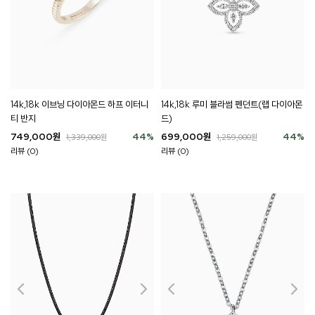
14k,18k 이브닝 다이아몬드 하프 이터니
14k,18k 루미 블라썸 펜던트(랩 다이아몬
티 반지
드)
749,000
원
44
%
699,000
원
44
%
1,339,000
원
1,259,000
원
리뷰 (0)
리뷰 (0)