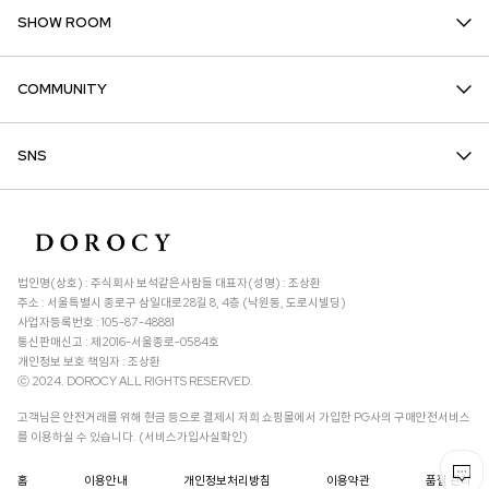
SHOW ROOM
COMMUNITY
SNS
법인명(상호) : 주식회사 보석같은사람들 대표자(성명) : 조상환
주소 : 서울특별시 종로구 삼일대로28길 8, 4층 (낙원동, 도로시빌딩)
사업자등록번호 : 105-87-48881
통신판매신고 : 제2016-서울종로-0584호
개인정보 보호 책임자 : 조상환
ⓒ 2024. DOROCY ALL RIGHTS RESERVED.
고객님은 안전거래를 위해 현금 등으로 결제시 저희 쇼핑몰에서 가입한 PG사의 구매안전서비스
를 이용하실 수 있습니다. (서비스가입사실확인)
홈
이용안내
개인정보처리방침
이용약관
품질 관리