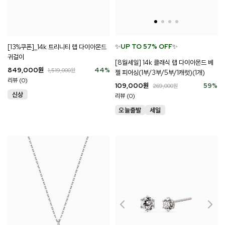
✨
UP TO 57% OFF
✨
[13%쿠폰]_14k 트리니티 랩 다이아몬드
귀걸이
[8월세일] 14k 클래식 랩 다이아몬드 베
849,000
원
44
%
1,519,000
원
젤 피어싱(1부/3부/5부/1캐럿)(1개)
리뷰 (0)
109,000
원
59
%
269,000
원
리뷰 (0)