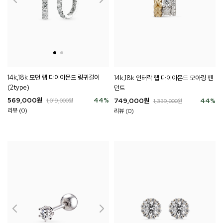
14k,18k 모던 랩 다이아몬드 링귀걸이
14k,18k 인터락 랩 다이아몬드 모아링 펜
(2type)
던트
569,000
원
44
%
749,000
원
44
%
1,019,000
원
1,339,000
원
리뷰 (0)
리뷰 (0)