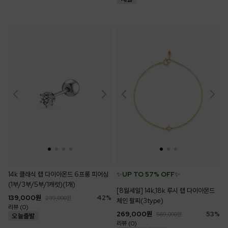
14k 클래식 랩 다이아몬드 6프롱 피어싱
✨
UP TO 57% OFF
✨
(1부/3부/5부/1캐럿)(1개)
[8월세일] 14k,18k 루시 랩 다이아몬드
139,000
원
42
%
239,000
원
체인 팔찌(3type)
리뷰 (0)
269,000
원
53
%
569,000
원
리뷰 (0)