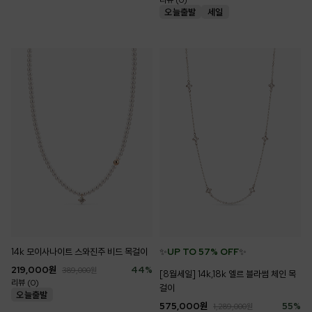
리뷰 (0)
✨
UP TO 57% OFF
✨
14k 모이사나이트 스와진주 비드 목걸이
219,000
원
44
%
389,000
원
[8월세일] 14k,18k 엘르 블라썸 체인 목
리뷰 (0)
걸이
575,000
원
55
%
1,289,000
원