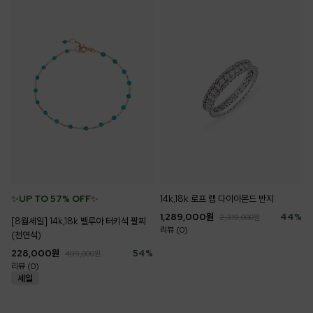
✨
UP TO 57% OFF
✨
14k,18k 로프 랩 다이아몬드 반지
1,289,000
원
44
%
2,319,000
원
[8월세일] 14k,18k 벨루아 터키석 팔찌
리뷰 (0)
(천연석)
228,000
원
54
%
499,000
원
리뷰 (0)