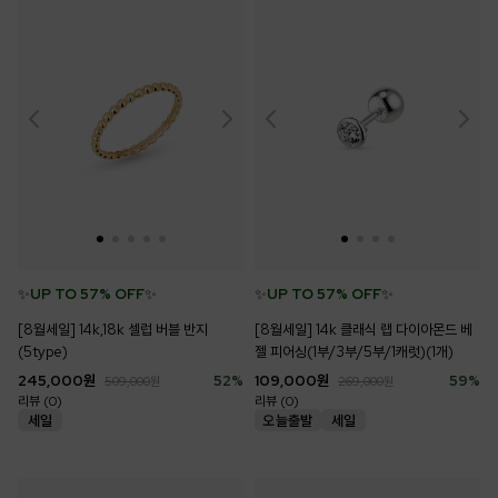
✨
UP TO 57% OFF
✨
✨
UP TO 57% OFF
✨
[8월세일] 14k,18k 셀럽 버블 반지
[8월세일] 14k 클래식 랩 다이아몬드 베
(5type)
젤 피어싱(1부/3부/5부/1캐럿)(1개)
245,000
원
52
%
109,000
원
59
%
509,000
원
269,000
원
리뷰 (0)
리뷰 (0)