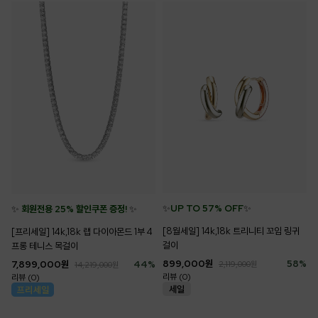
✨
UP TO 57% OFF
✨
✨
회원전용 25% 할인쿠폰 증정!
✨
[8월세일] 14k,18k 트리니티 꼬임 링귀
[프리세일] 14k,18k 랩 다이아몬드 1부 4
걸이
프롱 테니스 목걸이
899,000
원
58
%
7,899,000
원
44
%
2,119,000
원
14,219,000
원
리뷰 (0)
리뷰 (0)