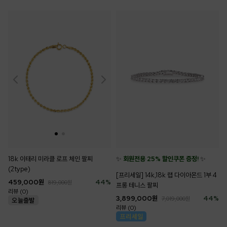
18k 이태리 미라클 로프 체인 팔찌
✨
회원전용 25% 할인쿠폰 증정!
✨
(2type)
[프리세일] 14k,18k 랩 다이아몬드 1부 4
459,000
원
44
%
819,000
원
프롱 테니스 팔찌
리뷰 (0)
3,899,000
원
44
%
7,019,000
원
리뷰 (0)