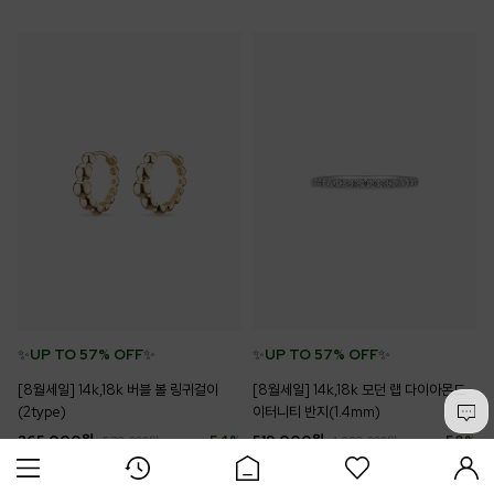
✨
UP TO 57% OFF
✨
✨
UP TO 57% OFF
✨
[8월세일] 14k,18k 버블 볼 링귀걸이
[8월세일] 14k,18k 모던 랩 다이아몬드
(2type)
이터니티 반지(1.4mm)
265,000
원
54
%
519,000
원
58
%
579,000
원
1,229,000
원
리뷰 (0)
리뷰 (0)