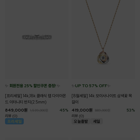
✨
회원전용 25% 할인쿠폰 증정!
✨
✨
UP TO 57% OFF
✨
[프리세일] 14k,18k 클래식 랩 다이아몬
[8월세일] 14k 모이사나이트 삼색꽃 목
드 이터니티 반지(2.5mm)
걸이
849,000
원
45
%
419,000
원
53
%
1,539,000
원
889,000
원
리뷰 (0)
리뷰 (0)