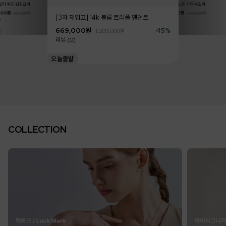
데일리 후프 링귀걸이
14k 러브 노트 Y자 목걸이
1,599
리뷰 (0)
000
원
45
%
819,000
원
669,000
원
1,469,000
원
[3차 재입고] 14k 볼륨 트리플 펜던트
)
리뷰 (0)
669,000
원
45
%
1,209,000
원
리뷰 (0)
COLLECTION