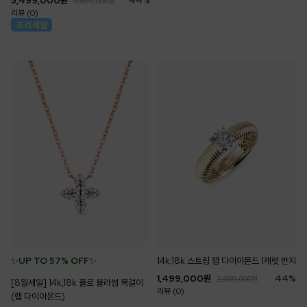
5,499,000
원
44
%
9,899,000
원
리뷰 (0)
✨
UP TO 57% OFF
✨
14k,18k 스트링 랩 다이아몬드 1캐럿 반지
1,499,000
원
44
%
2,699,000
원
[8월세일] 14k,18k 플로 블라썸 목걸이
리뷰 (0)
(랩 다이아몬드)