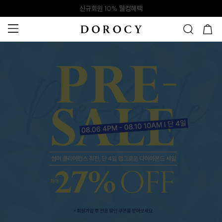
신규회원 10% 웰컴혜택