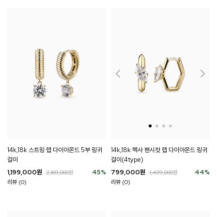
14k,18k 스트링 랩 다이아몬드 5부 링귀
14k,18k 헥사 팬시컷 랩 다이아몬드 링귀
걸이
걸이(4type)
1,199,000
원
45
%
799,000
원
44
%
2,169,000
원
1,439,000
원
리뷰 (0)
리뷰 (0)