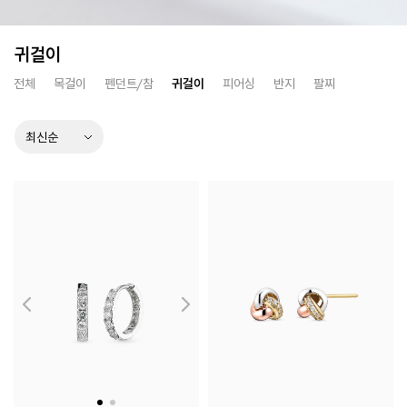
귀걸이
전체
목걸이
펜던트/참
귀걸이
피어싱
반지
팔찌