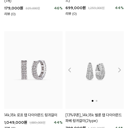
드)
(1개)
699,000
원
44
%
179,000
원
46
%
1,259,000
원
329,000
원
리뷰 (0)
리뷰 (0)
14k,18k 로프 랩 다이아몬드 링귀걸이
[13%쿠폰]_14k,18k 벌룬 랩 다이아몬드
파베 링귀걸이(2type)
1,049,000
원
44
%
1,889,000
원