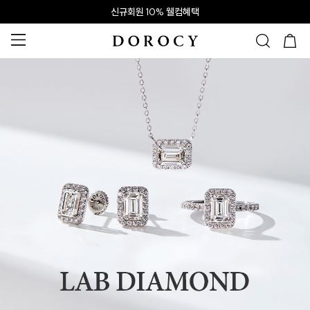
신규회원 10% 웰컴혜택