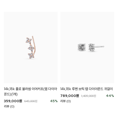
14k,18k 플로 블라썸 이어커프(랩 다이아
14k,18k 루멘 브릭 랩 다이아몬드 귀걸이
몬드)(1개)
789,000
원
44
%
1,409,000
원
359,000
원
45
%
리뷰 (0)
649,000
원
리뷰 (0)