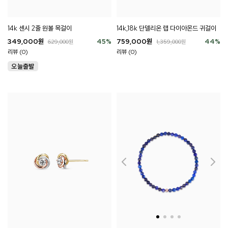
14k 센시 2줄 원볼 목걸이
14k,18k 단델리온 랩 다이아몬드 귀걸이
349,000
원
45
%
759,000
원
44
%
629,000
원
1,359,000
원
리뷰 (0)
리뷰 (0)