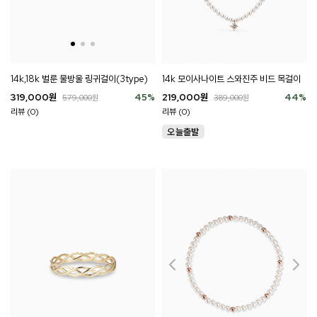
14k,18k 벌룬 물방울 링귀걸이(3type)
14k 모이사나이트 스와진주 비드 목걸이
319,000
원
45
%
219,000
원
44
%
579,000
원
389,000
원
리뷰 (0)
리뷰 (0)