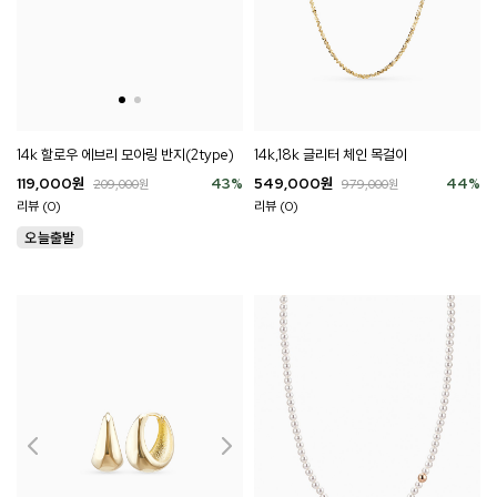
14k 할로우 에브리 모아링 반지(2type)
14k,18k 글리터 체인 목걸이
119,000
원
43
%
549,000
원
44
%
209,000
원
979,000
원
리뷰 (0)
리뷰 (0)