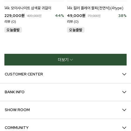
14k 모이사나이트 삼색꽃 귀걸이
14k 컬러 플레어 팔찌(천연석)(4type)
229,000
원
44
%
49,000
원
38
%
409,000
원
79,000
원
리뷰 (0)
리뷰 (0)
더보기
CUSTOMER CENTER
BANK INFO
SHOW ROOM
COMMUNITY