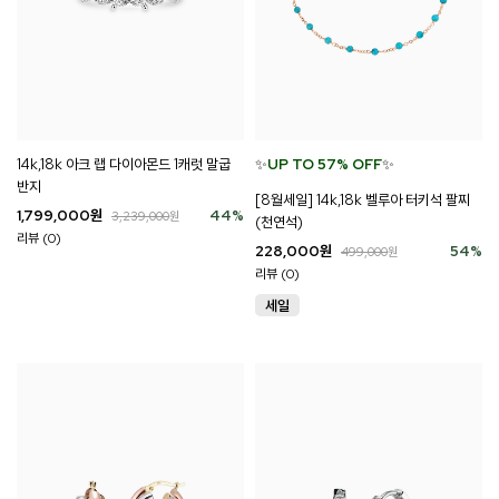
14k,18k 아크 랩 다이아몬드 1캐럿 말굽
✨
UP TO 57% OFF
✨
반지
[8월세일] 14k,18k 벨루아 터키석 팔찌
1,799,000
원
44
%
3,239,000
원
(천연석)
리뷰 (0)
228,000
원
54
%
499,000
원
리뷰 (0)