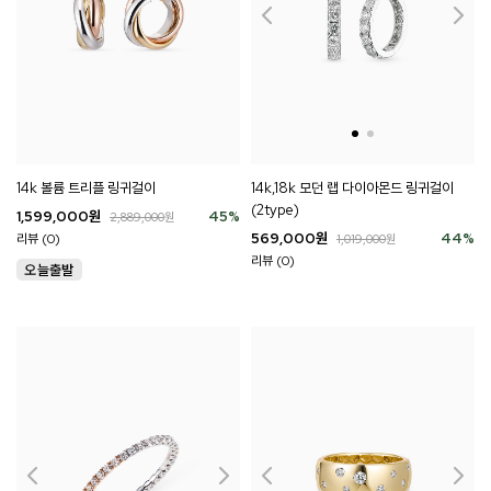
14k 볼륨 트리플 링귀걸이
14k,18k 모던 랩 다이아몬드 링귀걸이
(2type)
1,599,000
원
45
%
2,889,000
원
569,000
원
44
%
리뷰 (0)
1,019,000
원
리뷰 (0)