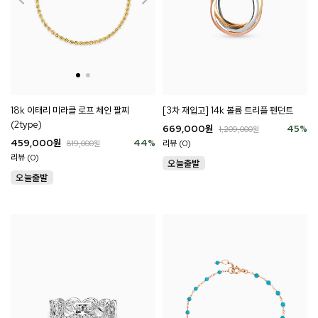
18k 이태리 미라클 로프 체인 팔찌
[3차 재입고] 14k 볼륨 트리플 펜던트
(2type)
669,000
원
45
%
1,209,000
원
459,000
원
44
%
리뷰 (0)
819,000
원
리뷰 (0)