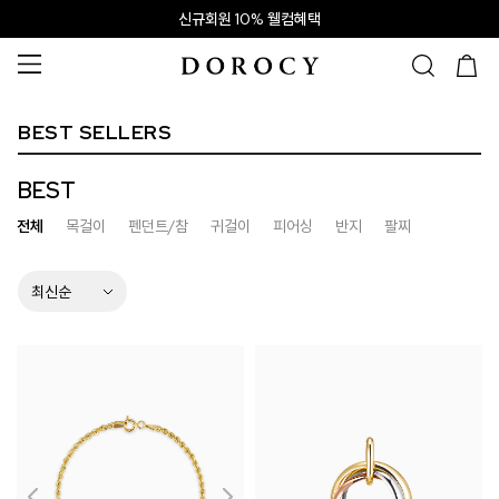
신규회원 10% 웰컴혜택
BEST SELLERS
BEST
전체
목걸이
펜던트/참
귀걸이
피어싱
반지
팔찌