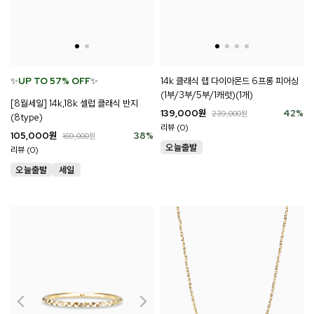
14k 클래식 랩 다이아몬드 6프롱 피어싱
✨
UP TO 57% OFF
✨
(1부/3부/5부/1캐럿)(1개)
[8월세일] 14k,18k 셀럽 클래식 반지
139,000
원
42
%
239,000
원
(8type)
리뷰 (0)
105,000
원
38
%
169,000
원
리뷰 (0)