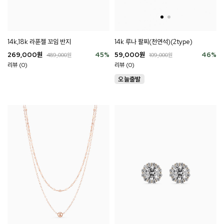
14k,18k 라푼젤 꼬임 반지
14k 루나 팔찌(천연석)(2type)
269,000
원
45
%
59,000
원
46
%
489,000
원
109,000
원
리뷰 (0)
리뷰 (0)