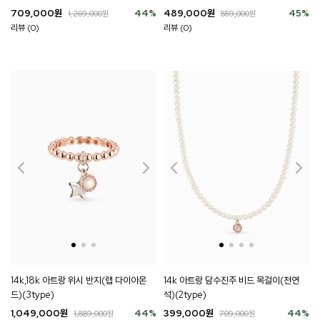
709,000
원
44
%
489,000
원
45
%
1,269,000
원
889,000
원
리뷰 (0)
리뷰 (0)
14k,18k 아트랑 위시 반지(랩 다이아몬
14k 아트랑 담수진주 비드 목걸이(천연
드)(3type)
석)(2type)
1,049,000
원
44
%
399,000
원
44
%
1,889,000
원
709,000
원