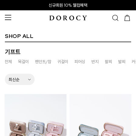
신규회원 10% 웰컴혜택
SHOP ALL
기프트
전체
목걸이
펜던트/참
귀걸이
피어싱
반지
팔찌
발찌
커