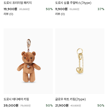
도로시 프리미엄 패키지
도로시 심플 주얼박스(3type)
19,900
원
50
%
11,900
원
37
%
39,800
원
19,000
원
리뷰 (0)
리뷰 (0)
도로시 테디베어 키링
글로우 하트 키링(2type)
39,000
원
50
%
21,900
원
50
%
78,000
원
43,800
원