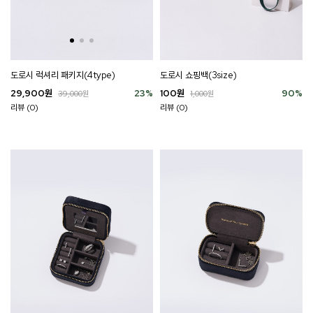
도로시 럭셔리 패키지(4type)
도로시 쇼핑백(3size)
29,900
원
23
%
100
원
90
%
39,000
원
1,000
원
리뷰 (0)
리뷰 (0)