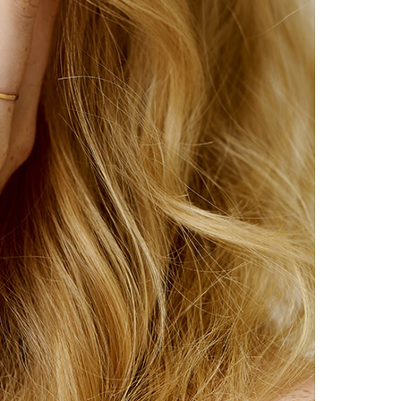
시나이트
세일
베스트
신상
아트랑
시그
진주
다이아몬드