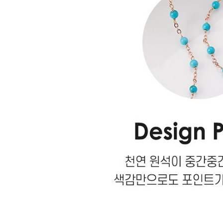
랩다이아몬드
모이
순금
선물추천