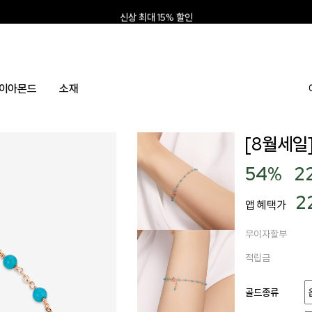
신상 최대 15% 할인
앱 설치하고 2만원 쿠폰
신규회원 10% 웰컴혜택
이아몬드
소재
[8월세일]
54
%
2
2
앱 혜택가
무이자할부
적립금
골드종류