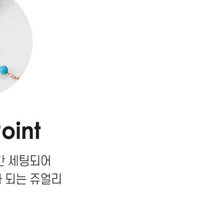
시나이트
세일
베스트
신상
아트랑
시그
진주
다이아몬드