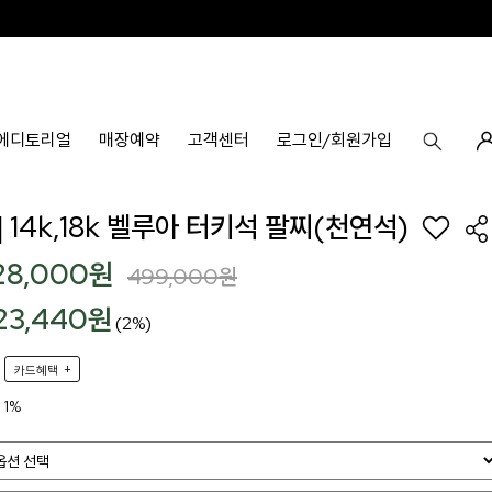
에디토리얼
매장예약
고객센터
로그인/회원가입
 14k,18k 벨루아 터키석 팔찌(천연석)
28,000
원
499,000
원
23,440원
(2%)
+
카드혜택
1%