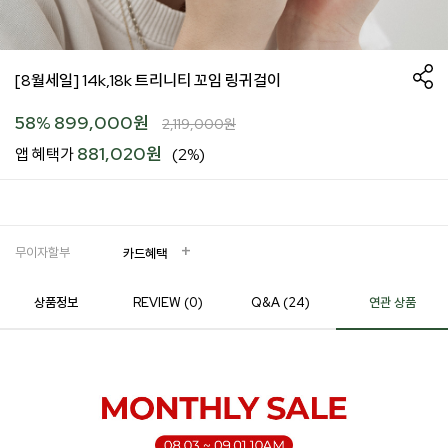
[8월세일] 14k,18k 트리니티 꼬임 링귀걸이
58
%
899,000
원
2,119,000
원
881,020원
앱 혜택가
(2%)
무이자할부
카드혜택
상품정보
REVIEW (
0
)
Q&A (24)
연관 상품