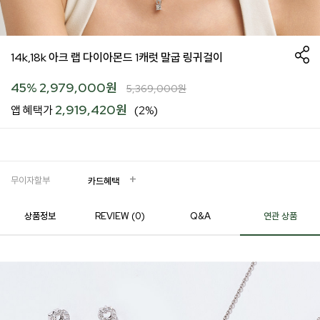
14k,18k 아크 랩 다이아몬드 1캐럿 말굽 링귀걸이
45
%
2,979,000
원
5,369,000
원
2,919,420원
앱 혜택가
(2%)
무이자할부
카드혜택
상품정보
REVIEW (
0
)
Q&A
연관 상품