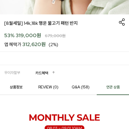
[8월세일] 14k,18k 행운 물고기 패턴 반지
53
%
319,000
원
679,000
원
312,620원
앱 혜택가
(2%)
무이자할부
카드혜택
상품정보
REVIEW (
0
)
Q&A (158)
연관 상품