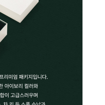
시나이트
세일
베스트
신상
아트랑
시그
진주
다이아몬드