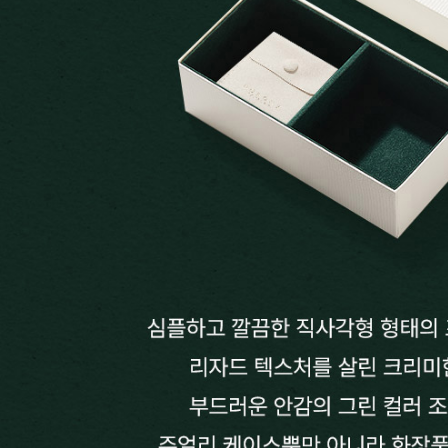
랩다이아몬드
모이
순금
선물추천