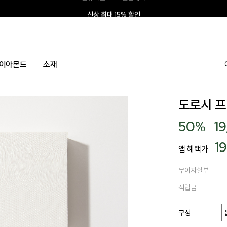
신상 최대 15% 할인
앱 설치하고 2만원 쿠폰
신규회원 10% 웰컴혜택
이아몬드
소재
도로시 
50
%
1
1
앱 혜택가
무이자할부
적립금
구성