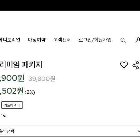
에디토리얼
매장예약
고객센터
로그인/회원가입
프리미엄 패키지
9,900
원
39,800
원
9,502원
(2%)
+
카드혜택
1%