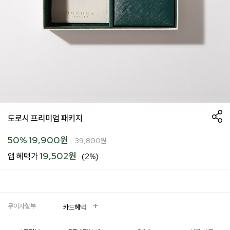
도로시 프리미엄 패키지
50
%
19,900
원
39,800
원
19,502원
앱 혜택가
(2%)
무이자할부
카드혜택