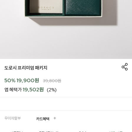
도로시 프리미엄 패키지
50
%
19,900
원
39,800
원
19,502원
앱 혜택가
(2%)
무이자할부
카드혜택