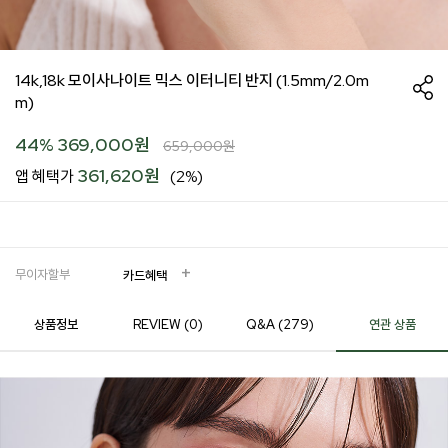
14k,18k 모이사나이트 믹스 이터니티 반지 (1.5mm/2.0m
m)
44
%
369,000
원
659,000
원
361,620원
앱 혜택가
(2%)
무이자할부
카드혜택
상품정보
REVIEW (
0
)
Q&A (279)
연관 상품