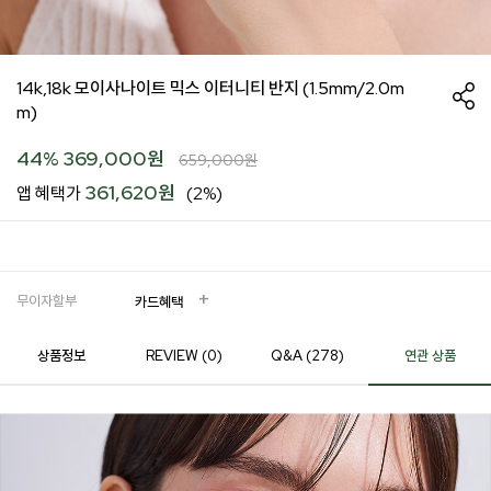
14k,18k 모이사나이트 믹스 이터니티 반지 (1.5mm/2.0m
m)
44
%
369,000
원
659,000
원
361,620원
앱 혜택가
(2%)
무이자할부
카드혜택
상품정보
REVIEW (
0
)
Q&A (278)
연관 상품