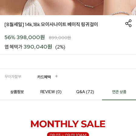
[8월세일] 14k,18k 모이사나이트 베이직 링귀걸이
56
%
398,000
원
899,000
원
390,040원
앱 혜택가
(2%)
무이자할부
카드혜택
상품정보
REVIEW (
0
)
Q&A (72)
연관 상품