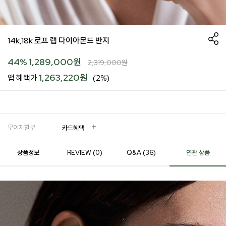
14k,18k 로프 랩 다이아몬드 반지
44
%
1,289,000
원
2,319,000
원
1,263,220원
앱 혜택가
(2%)
무이자할부
카드혜택
상품정보
REVIEW (
0
)
Q&A (36)
연관 상품