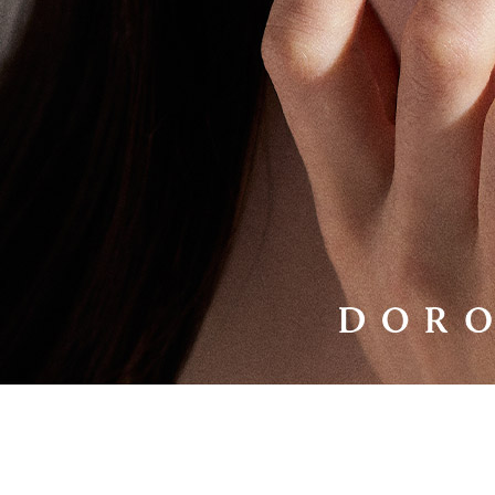
랩다이아몬드
모이
순금
선물추천