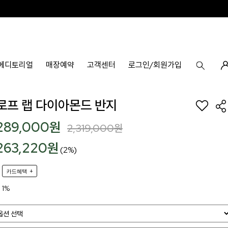
에디토리얼
매장예약
고객센터
로그인/회원가입
k 로프 랩 다이아몬드 반지
,289,000
원
2,319,000
원
,263,220원
(2%)
+
카드혜택
1%