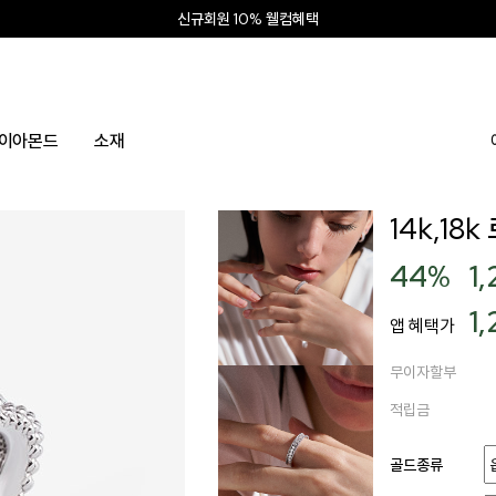
신상 최대 15% 할인
앱 설치하고 2만원 쿠폰
신규회원 10% 웰컴혜택
이아몬드
소재
14k,18
44
%
1
1
앱 혜택가
무이자할부
적립금
골드종류