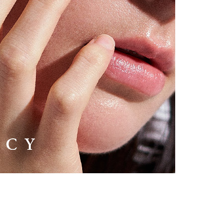
시나이트
세일
베스트
신상
아트랑
시그
진주
다이아몬드