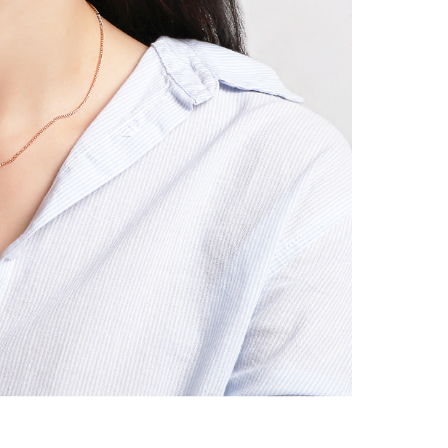
시나이트
세일
베스트
신상
아트랑
시그
진주
다이아몬드