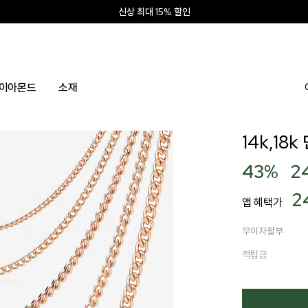
신상 최대 15% 할인
앱 설치하고 2만원 쿠폰
신규회원 10% 웰컴혜택
이아몬드
소재
14k,18k
43
%
2
2
앱 혜택가
무이자할부
적립금