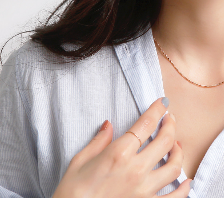
랩다이아몬드
모이
순금
선물추천