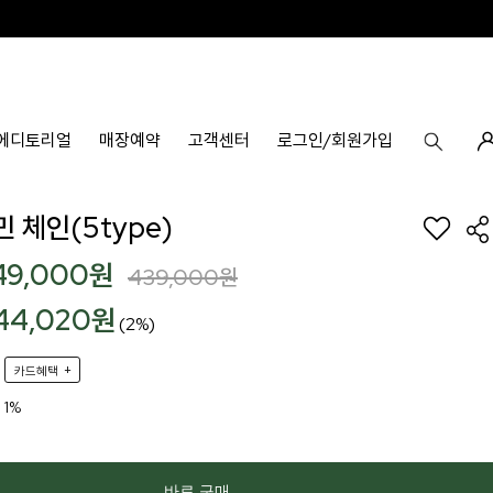
에디토리얼
매장예약
고객센터
로그인/회원가입
 민 체인(5type)
49,000
원
439,000
원
44,020원
(2%)
+
카드혜택
1%
바로 구매