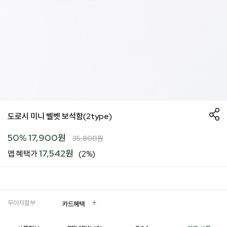
도로시 미니 벨벳 보석함(2type)
50
%
17,900
원
35,800
원
17,542원
앱 혜택가
(2%)
무이자할부
카드혜택