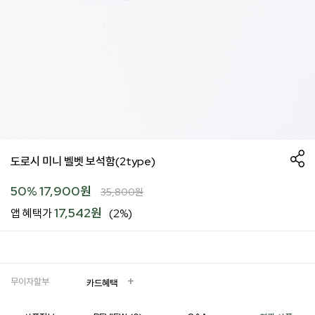
도로시 미니 벨벳 보석함(2type)
50
%
17,900
원
35,800
원
17,542원
앱 혜택가
(2%)
무이자할부
카드혜택