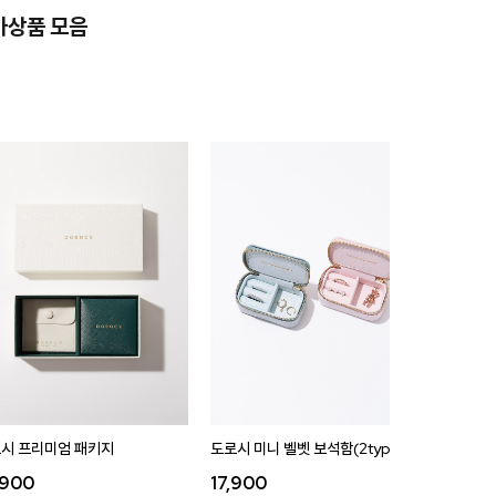
가상품 모음
시 프리미엄 패키지
도로시 미니 벨벳 보석함(2type)
도로시 벨
,900
17,900
35,9