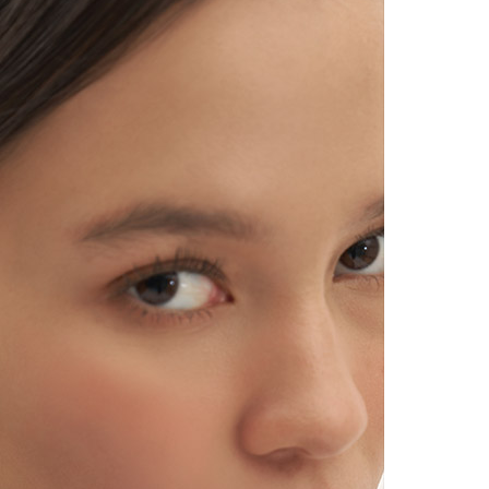
시나이트
세일
베스트
신상
아트랑
시그
진주
다이아몬드