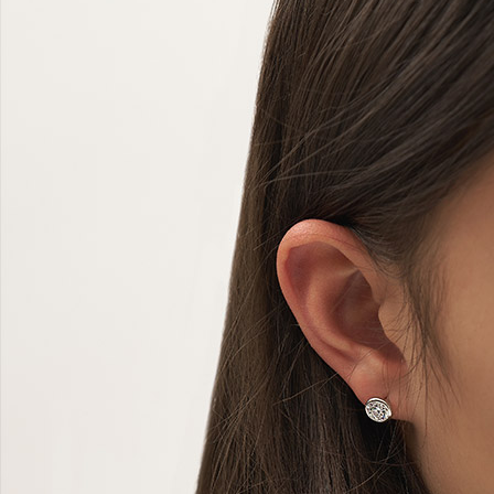
랩다이아몬드
모이
순금
선물추천