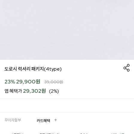
도로시 럭셔리 패키지(4type)
23
%
29,900
원
39,000
원
29,302원
앱 혜택가
(2%)
무이자할부
카드혜택