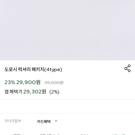
도로시 럭셔리 패키지(4type)
23
%
29,900
원
39,000
원
29,302원
앱 혜택가
(2%)
무이자할부
카드혜택