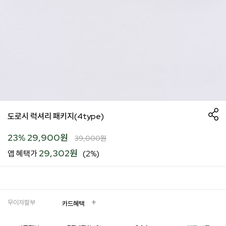
도로시 럭셔리 패키지(4type)
23
%
29,900
원
39,000
원
29,302원
앱 혜택가
(2%)
무이자할부
카드혜택