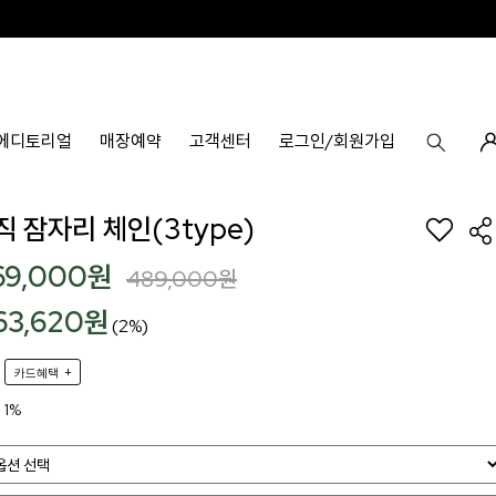
에디토리얼
매장예약
고객센터
로그인/회원가입
직 잠자리 체인(3type)
69,000
원
489,000
원
63,620원
(2%)
+
카드혜택
1%