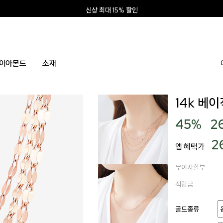
신상 최대 15% 할인
앱 설치하고 2만원 쿠폰
신규회원 10% 웰컴혜택
이아몬드
소재
14k 베이
45
%
2
2
앱 혜택가
무이자할부
적립금
골드종류