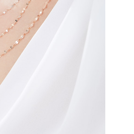
시나이트
세일
베스트
신상
아트랑
시그
진주
다이아몬드