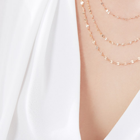
랩다이아몬드
모이
순금
선물추천