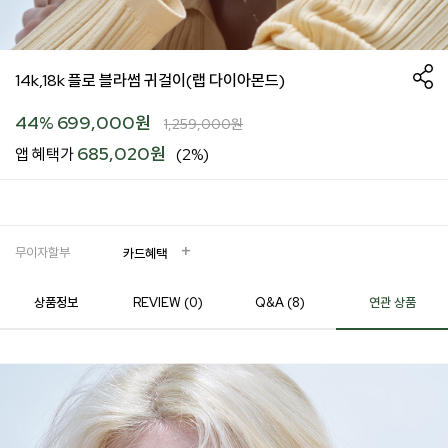
14k,18k 플로 블라썸 귀걸이(랩 다이아몬드)
44
%
699,000
원
1,259,000
원
685,020원
앱 혜택가
(2%)
무이자할부
카드혜택
상품정보
REVIEW (
0
)
Q&A (8)
연관 상품