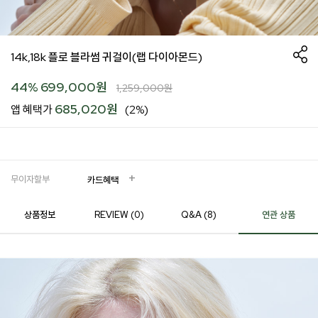
14k,18k 플로 블라썸 귀걸이(랩 다이아몬드)
44
%
699,000
원
1,259,000
원
685,020원
앱 혜택가
(2%)
무이자할부
카드혜택
상품정보
REVIEW (
0
)
Q&A (8)
연관 상품