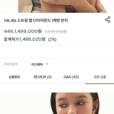
14k,18k 스트링 랩 다이아몬드 1캐럿 반지
44
%
1,499,000
원
2,699,000
원
1,469,020원
앱 혜택가
(2%)
무이자할부
카드혜택
상품정보
REVIEW (
0
)
Q&A (40)
연관 상품