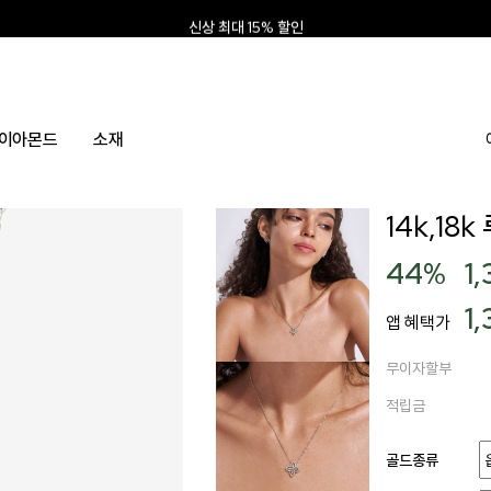
신상 최대 15% 할인
앱 설치하고 2만원 쿠폰
신규회원 10% 웰컴혜택
이아몬드
소재
14k,1
44
%
1
1
앱 혜택가
무이자할부
적립금
골드종류