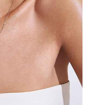
시나이트
세일
베스트
신상
아트랑
시그
진주
다이아몬드