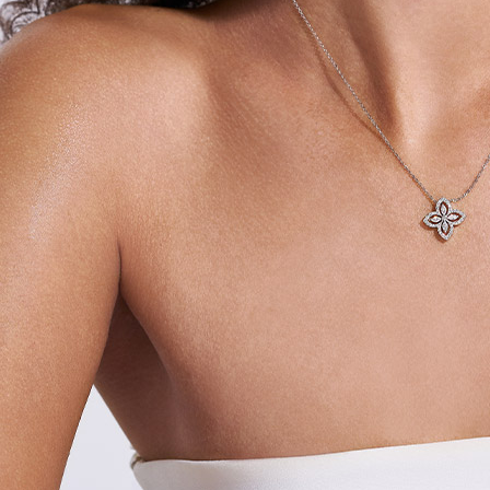
랩다이아몬드
모이
순금
선물추천