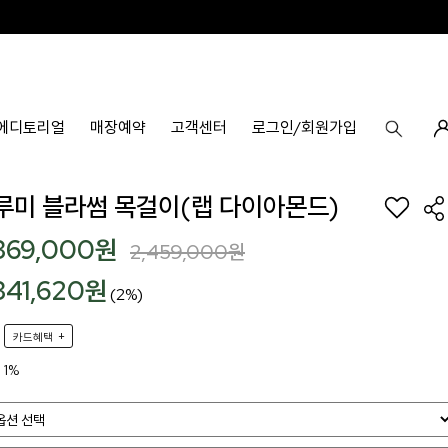
에디토리얼
매장예약
고객센터
로그인/회원가입
8k 루미 블라썸 목걸이(랩 다이아몬드)
,369,000
원
2,459,000
원
,341,620원
(2%)
+
카드혜택
1%