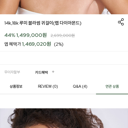
14k,18k 루미 블라썸 귀걸이(랩 다이아몬드)
44
%
1,499,000
원
2,699,000
원
1,469,020원
앱 혜택가
(2%)
무이자할부
카드혜택
상품정보
REVIEW (
0
)
Q&A (4)
연관 상품