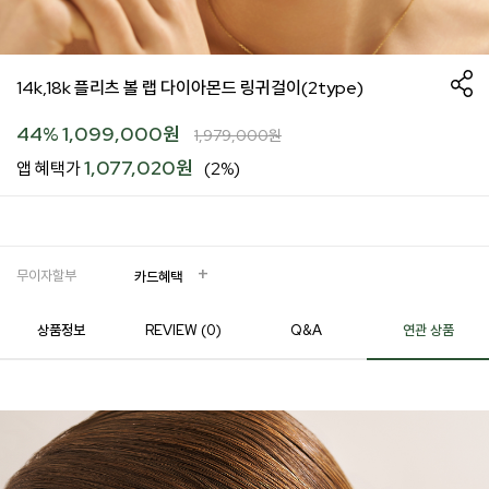
14k,18k 플리츠 볼 랩 다이아몬드 링귀걸이(2type)
44
%
1,099,000
원
1,979,000
원
1,077,020원
앱 혜택가
(2%)
무이자할부
카드혜택
상품정보
REVIEW (
0
)
Q&A
연관 상품