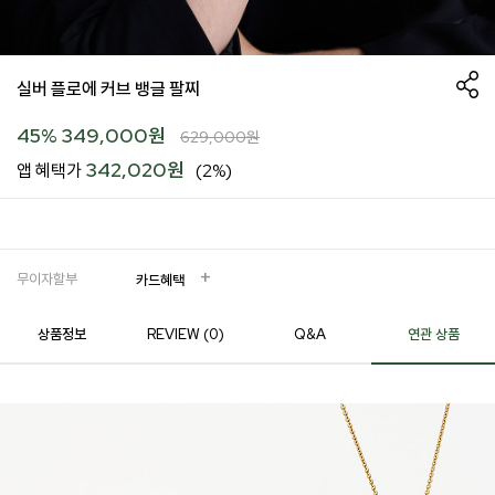
실버 플로에 커브 뱅글 팔찌
45
%
349,000
원
629,000
원
342,020원
앱 혜택가
(2%)
무이자할부
카드혜택
상품정보
REVIEW (
0
)
Q&A
연관 상품