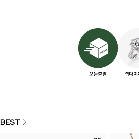
오늘출발
랩다이
BEST