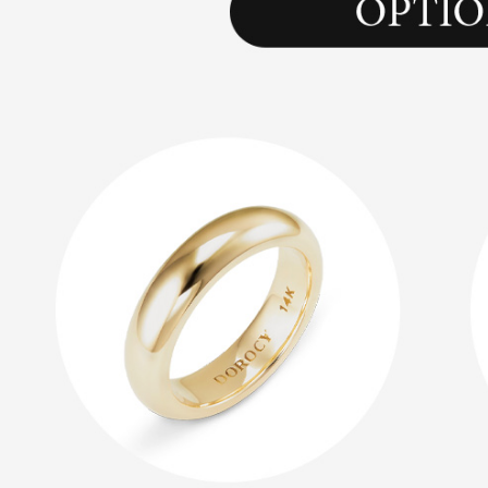
랩다이아몬드
모이
순금
선물추천