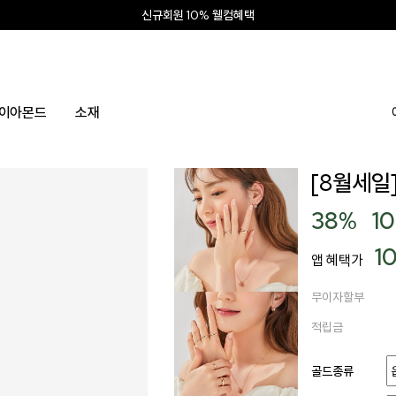
신상 최대 15% 할인
앱 설치하고 2만원 쿠폰
신규회원 10% 웰컴혜택
이아몬드
소재
[8월세일]
38
%
1
1
앱 혜택가
무이자할부
적립금
골드종류