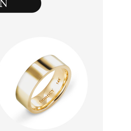
시나이트
세일
베스트
신상
아트랑
시그
진주
다이아몬드