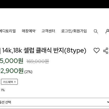
에디토리얼
매장예약
고객센터
로그인/회원가입
 14k,18k 셀럽 클래식 반지(8type)
05,000
원
169,000
원
02,900원
(2%)
+
카드혜택
1%