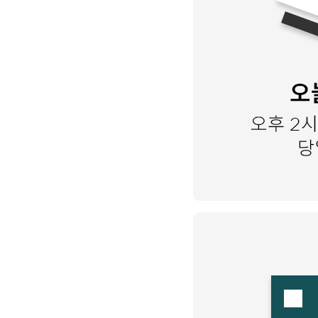
랩다이아몬드
모이
순금
선물추천