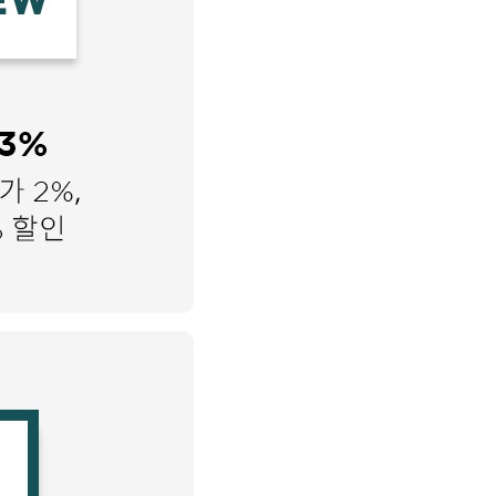
니처
하쿠나마타타