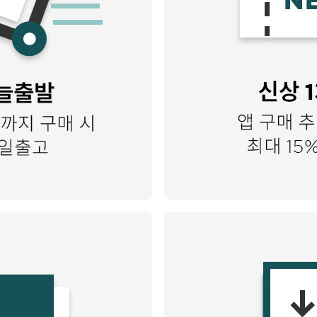
시나이트
세일
베스트
신상
아트랑
시그
진주
다이아몬드