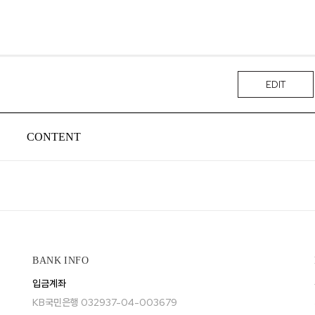
시나이트
세일
베스트
신상
아트랑
시그
EDIT
진주
다이아몬드
CONTENT
BANK INFO
입금계좌
KB국민은행 032937-04-003679