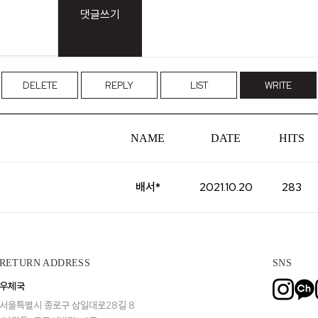
댓글쓰기
니처
하쿠나마타타
DELETE
REPLY
LIST
WRITE
NAME
DATE
HITS
배서*
2021.10.20
283
RETURN ADDRESS
SNS
우체국
서울특별시 종로구 삼일대로28길 8