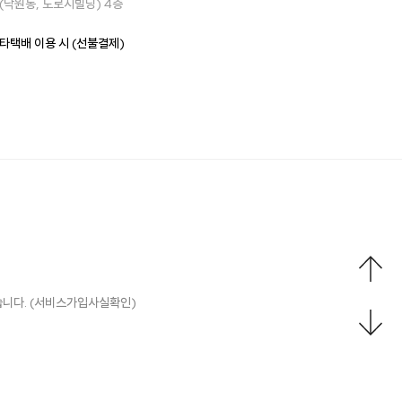
(낙원동, 도로시빌딩) 4층
타택배 이용 시 (선불결제)
있습니다. (서비스가입사실확인)