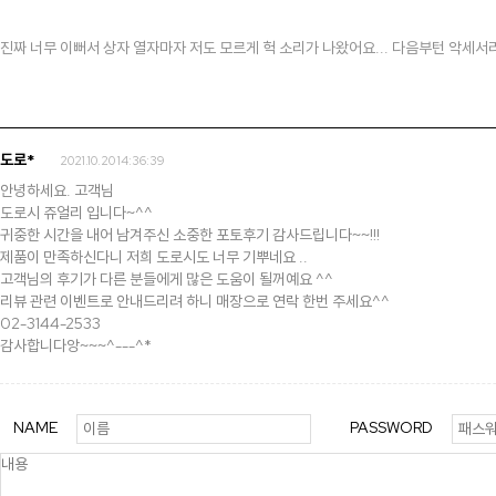
진짜 너무 이뻐서 상자 열자마자 저도 모르게 헉 소리가 나왔어요... 다음부턴 악세
도로*
2021.10.20 14:36:39
안녕하세요. 고객님
도로시 쥬얼리 입니다~^^
귀중한 시간을 내어 남겨주신 소중한 포토후기 감사드립니다~~!!!
제품이 만족하신다니 저희 도로시도 너무 기뿌네요 ..
고객님의 후기가 다른 분들에게 많은 도움이 될꺼예요 ^^
리뷰 관련 이벤트로 안내드리려 하니 매장으로 연락 한번 주세요^^
02-3144-2533
감사합니다앙~~~^---^*
Search
NAME
PASSWORD