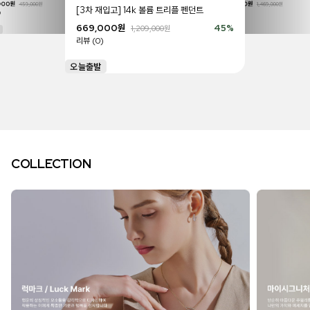
000
원
46
%
819,000
원
459,000
원
1,469,000
원
[3차 재입고] 14k 볼륨 트리플 펜던트
)
리뷰 (0)
669,000
원
45
%
1,209,000
원
리뷰 (0)
COLLECTION