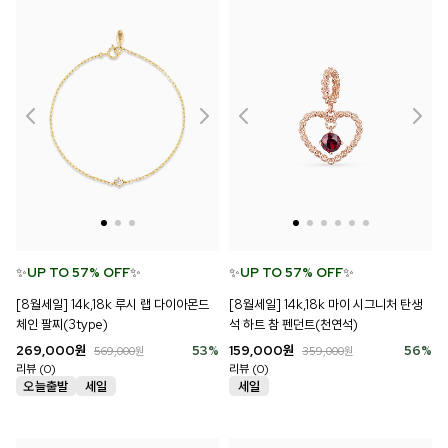
✨
UP TO 57% OFF
✨
✨
UP TO 57% OFF
✨
[8월세일] 14k,18k 루시 랩 다이아몬드
[8월세일] 14k,18k 마이 시그니처 탄생
체인 팔찌(3type)
석 하트 참 펜던트(천연석)
269,000
원
53
%
159,000
원
56
%
569,000
원
359,000
원
리뷰 (0)
리뷰 (0)