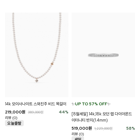
✨
UP TO 57% OFF
✨
14k 모이사나이트 스와진주 비드 목걸이
219,000
원
44
%
389,000
원
[8월세일] 14k,18k 모던 랩 다이아몬드
리뷰 (0)
이터니티 반지(1.4mm)
519,000
원
58
%
1,229,000
원
리뷰 (0)