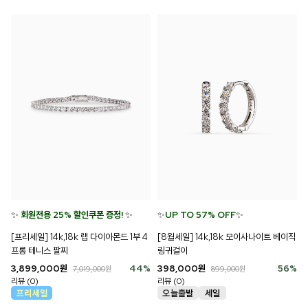
✨
회원전용 25% 할인쿠폰 증정!
✨
✨
UP TO 57% OFF
✨
[프리세일] 14k,18k 랩 다이아몬드 1부 4
[8월세일] 14k,18k 모이사나이트 베이직
프롱 테니스 팔찌
링귀걸이
3,899,000
원
44
%
398,000
원
56
%
7,019,000
원
899,000
원
리뷰 (0)
리뷰 (0)