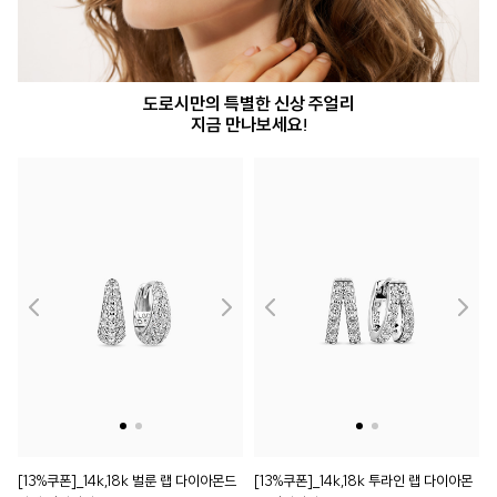
도로시만의 특별한 신상 주얼리
지금 만나보세요!
[13%쿠폰]_14k,18k 벌룬 랩 다이아몬드
[13%쿠폰]_14k,18k 투라인 랩 다이아몬