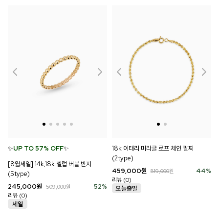
✨
UP TO 57% OFF
✨
18k 이태리 미라클 로프 체인 팔찌
(2type)
[8월세일] 14k,18k 셀럽 버블 반지
459,000
원
44
%
819,000
원
(5type)
리뷰 (0)
245,000
원
52
%
509,000
원
리뷰 (0)