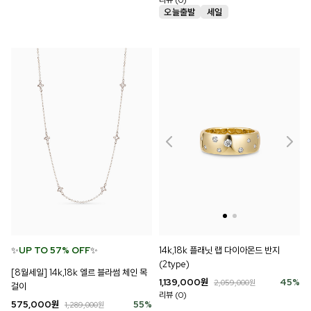
✨
UP TO 57% OFF
✨
14k,18k 플래닛 랩 다이아몬드 반지
(2type)
[8월세일] 14k,18k 엘르 블라썸 체인 목
1,139,000
원
45
%
2,059,000
원
걸이
리뷰 (0)
575,000
원
55
%
1,289,000
원