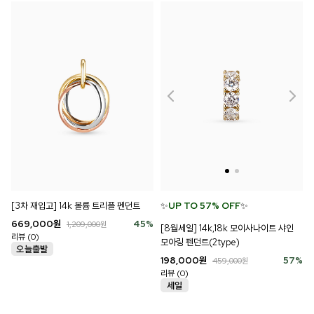
[3차 재입고] 14k 볼륨 트리플 펜던트
✨
UP TO 57% OFF
✨
669,000
원
45
%
1,209,000
원
[8월세일] 14k,18k 모이사나이트 샤인
리뷰 (0)
모아링 펜던트(2type)
198,000
원
57
%
459,000
원
리뷰 (0)