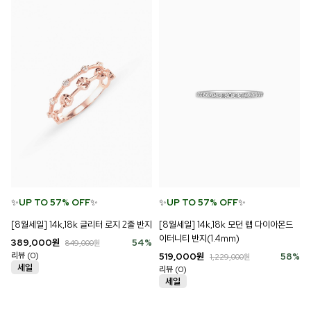
✨
UP TO 57% OFF
✨
✨
UP TO 57% OFF
✨
[8월세일] 14k,18k 모던 랩 다이아몬드
[8월세일] 14k,18k 글리터 로지 2줄 반지
이터니티 반지(1.4mm)
389,000
원
54
%
849,000
원
리뷰 (0)
519,000
원
58
%
1,229,000
원
리뷰 (0)