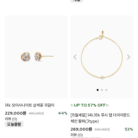
14k 모이사나이트 삼색꽃 귀걸이
✨
UP TO 57% OFF
✨
229,000
원
44
%
409,000
원
[8월세일] 14k,18k 루시 랩 다이아몬드
리뷰 (0)
체인 팔찌(3type)
269,000
원
53
%
569,000
원
리뷰 (0)