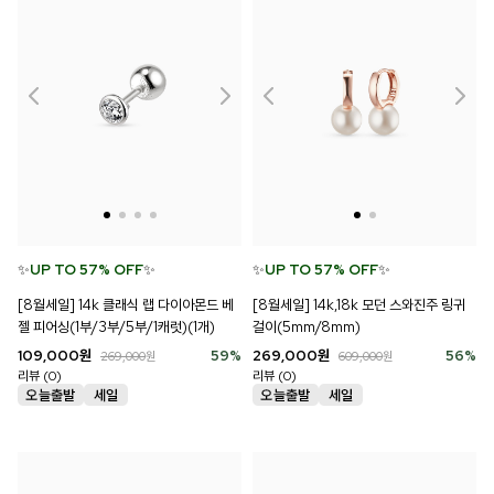
✨
UP TO 57% OFF
✨
✨
UP TO 57% OFF
✨
[8월세일] 14k 클래식 랩 다이아몬드 베
[8월세일] 14k,18k 모던 스와진주 링귀
젤 피어싱(1부/3부/5부/1캐럿)(1개)
걸이(5mm/8mm)
109,000
원
59
%
269,000
원
56
%
269,000
원
609,000
원
리뷰 (0)
리뷰 (0)