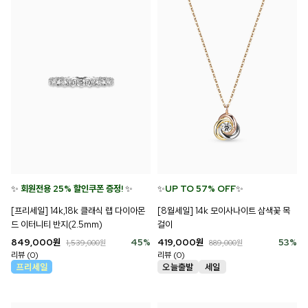
✨
회원전용 25% 할인쿠폰 증정!
✨
✨
UP TO 57% OFF
✨
[프리세일] 14k,18k 클래식 랩 다이아몬
[8월세일] 14k 모이사나이트 삼색꽃 목
드 이터니티 반지(2.5mm)
걸이
849,000
원
45
%
419,000
원
53
%
1,539,000
원
889,000
원
리뷰 (0)
리뷰 (0)