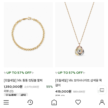
✨
UP TO 57% OFF
✨
✨
UP TO 57% OFF
✨
[8월세일] 14k 모이사나이트 삼색꽃 목
[8월세일] 14k 통통 컷팅볼 팔찌
걸이
1,350,000
원
55
%
2,979,000
원
리뷰 (0)
419,000
원
53
%
889,000
원
리뷰 (0)