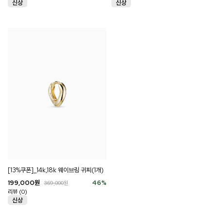
[13%쿠폰]_14k,18k 웨이브링 귀찌(1개)
199,000
원
46
%
369,000
원
리뷰 (0)