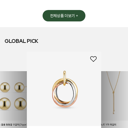
전체상품 더보기 +
GLOBAL PICK
14k 
8k 볼륨 통통볼 귀걸이(2type)
14k 러브 노트 Y자 목걸이
1,599
리뷰 (0)