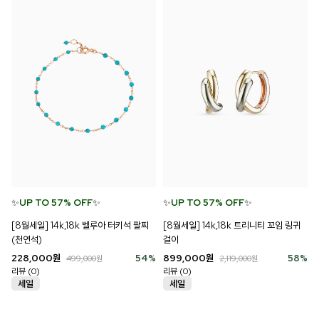
✨
UP TO 57% OFF
✨
✨
UP TO 57% OFF
✨
[8월세일] 14k,18k 벨루아 터키석 팔찌
[8월세일] 14k,18k 트리니티 꼬임 링귀
(천연석)
걸이
228,000
원
54
%
899,000
원
58
%
499,000
원
2,119,000
원
리뷰 (0)
리뷰 (0)