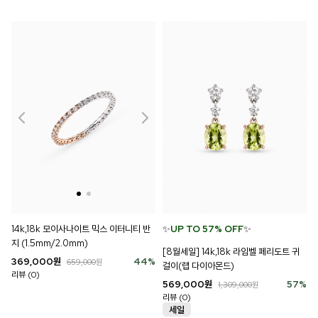
14k,18k 모이사나이트 믹스 이터니티 반
✨
UP TO 57% OFF
✨
지 (1.5mm/2.0mm)
[8월세일] 14k,18k 라임벨 페리도트 귀
369,000
원
44
%
659,000
원
걸이(랩 다이아몬드)
리뷰 (0)
569,000
원
57
%
1,309,000
원
리뷰 (0)