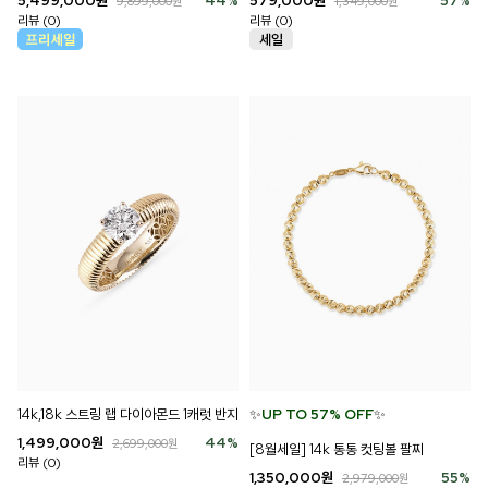
5,499,000
원
44
%
579,000
원
57
%
9,899,000
원
1,349,000
원
리뷰 (0)
리뷰 (0)
14k,18k 스트링 랩 다이아몬드 1캐럿 반지
✨
UP TO 57% OFF
✨
1,499,000
원
44
%
2,699,000
원
[8월세일] 14k 통통 컷팅볼 팔찌
리뷰 (0)
1,350,000
원
55
%
2,979,000
원