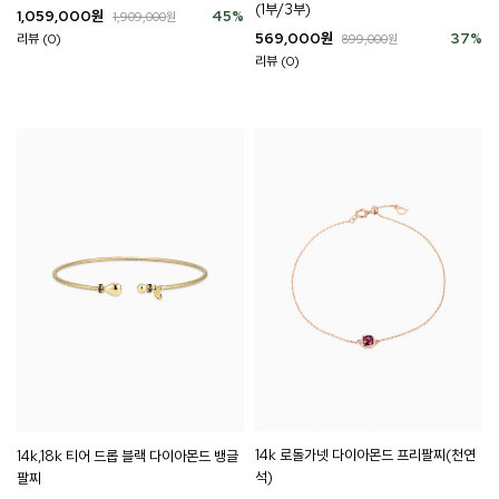
(1부/3부)
1,059,000
원
45
%
1,909,000
원
569,000
원
37
%
리뷰 (0)
899,000
원
리뷰 (0)
14k 로돌가넷 다이아몬드 프리팔찌(천연
14k,18k 티어 드롭 블랙 다이아몬드 뱅글
석)
팔찌