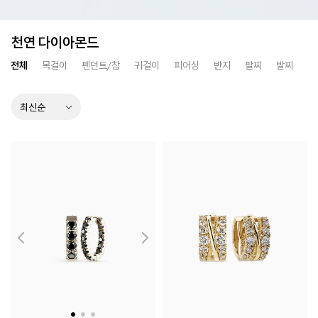
천연 다이아몬드
전체
목걸이
펜던트/참
귀걸이
피어싱
반지
팔찌
발찌