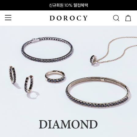
신규회원 10% 웰컴혜택