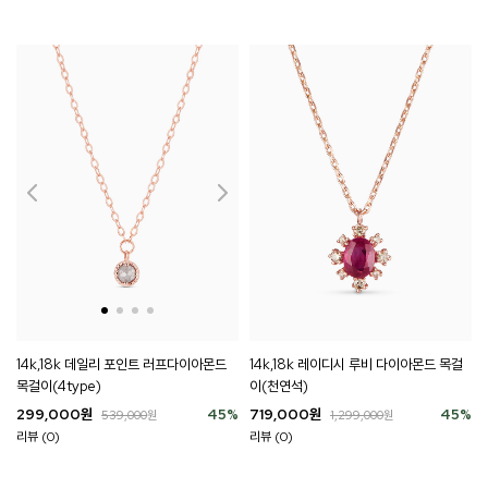
14k,18k 데일리 포인트 러프다이아몬드
14k,18k 레이디시 루비 다이아몬드 목걸
목걸이(4type)
이(천연석)
299,000
원
45
%
719,000
원
45
%
539,000
원
1,299,000
원
리뷰 (0)
리뷰 (0)