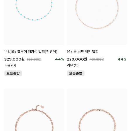
14k,18k 벨루아 터키석 발찌(천연석)
14k 롱 씨드 체인 발찌
329,000
원
44
%
229,000
원
44
%
589,000
원
409,000
원
리뷰 (0)
리뷰 (0)