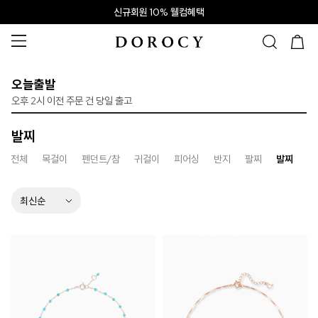
신규회원 10% 웰컴혜택
오늘출발
오후 2시 이전 주문 건 당일 출고
발찌
전체
목걸이
펜던트/참
귀걸이
피어싱
반지
팔찌
발찌