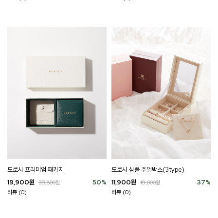
도로시 프리미엄 패키지
도로시 심플 주얼박스(3type)
19,900
원
50
%
11,900
원
37
%
39,800
원
19,000
원
리뷰 (0)
리뷰 (0)