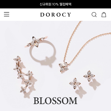
신규회원 10% 웰컴혜택