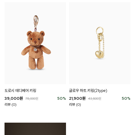
도로시 테디베어 키링
글로우 하트 키링(2type)
39,000
원
50
%
21,900
원
50
%
78,000
원
43,800
원
리뷰 (0)
리뷰 (0)