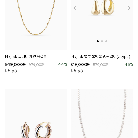
14k,18k 글리터 체인 목걸이
14k,18k 벌룬 물방울 링귀걸이(3type)
549,000
원
44
%
319,000
원
45
%
979,000
원
579,000
원
리뷰 (0)
리뷰 (0)