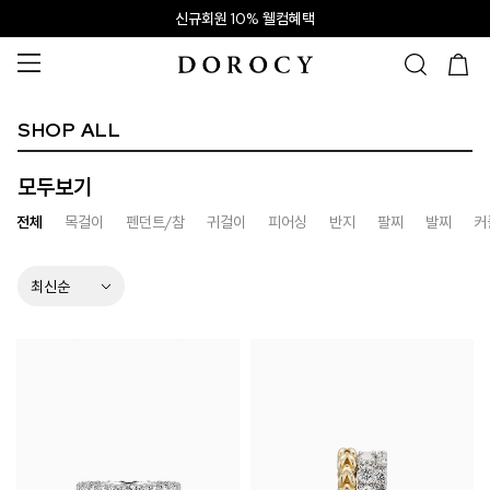
신규회원 10% 웰컴혜택
SHOP ALL
모두보기
전체
목걸이
펜던트/참
귀걸이
피어싱
반지
팔찌
발찌
커