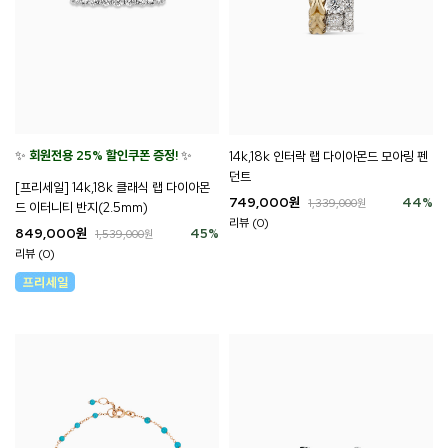
✨
회원전용 25% 할인쿠폰 증정!
✨
14k,18k 인터락 랩 다이아몬드 모아링 펜
던트
[프리세일] 14k,18k 클래식 랩 다이아몬
749,000
원
44
%
1,339,000
원
드 이터니티 반지(2.5mm)
리뷰 (0)
849,000
원
45
%
1,539,000
원
리뷰 (0)