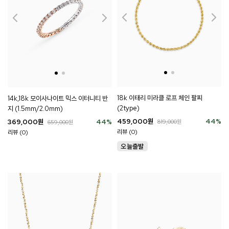
18k 이태리 미라클 로프 체인 팔찌
14k,18k 모이사나이트 믹스 이터니티 반
(2type)
지 (1.5mm/2.0mm)
459,000
원
44
%
369,000
원
44
%
819,000
원
659,000
원
리뷰 (0)
리뷰 (0)