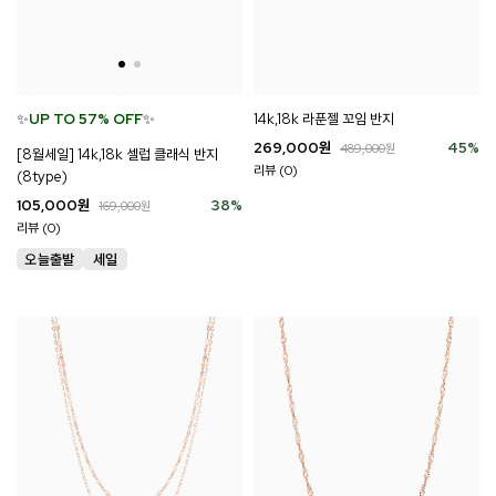
14k,18k 라푼젤 꼬임 반지
✨
UP TO 57% OFF
✨
269,000
원
45
%
489,000
원
[8월세일] 14k,18k 셀럽 클래식 반지
리뷰 (0)
(8type)
105,000
원
38
%
169,000
원
리뷰 (0)