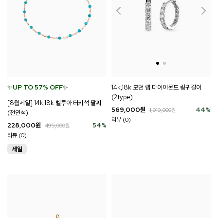
✨
UP TO 57% OFF
✨
14k,18k 모던 랩 다이아몬드 링귀걸이
(2type)
[8월세일] 14k,18k 벨루아 터키석 팔찌
569,000
원
44
%
1,019,000
원
(천연석)
리뷰 (0)
228,000
원
54
%
499,000
원
리뷰 (0)