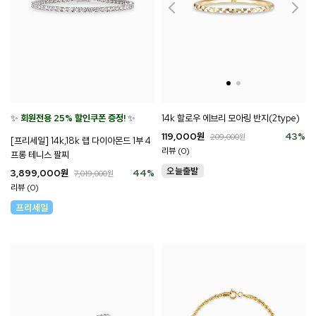
✨
회원전용 25% 할인쿠폰 증정!
✨
14k 할로우 에브리 모아링 반지(2type)
119,000
원
43
%
209,000
원
[프리세일] 14k,18k 랩 다이아몬드 1부 4
리뷰 (0)
프롱 테니스 팔찌
3,899,000
원
44
%
7,019,000
원
리뷰 (0)