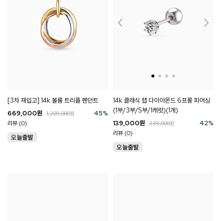
[3차 재입고] 14k 볼륨 트리플 펜던트
14k 클래식 랩 다이아몬드 6프롱 피어싱
(1부/3부/5부/1캐럿)(1개)
669,000
원
45
%
1,209,000
원
139,000
원
42
%
리뷰 (0)
239,000
원
리뷰 (0)