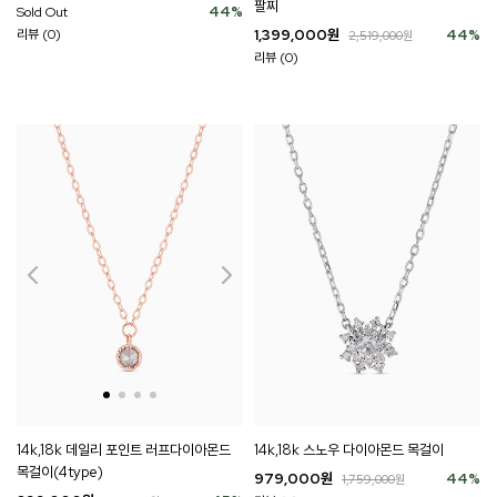
팔찌
44
%
Sold Out
1,399,000
원
44
%
리뷰 (0)
2,519,000
원
리뷰 (0)
14k,18k 데일리 포인트 러프다이아몬드
14k,18k 스노우 다이아몬드 목걸이
목걸이(4type)
979,000
원
44
%
1,759,000
원