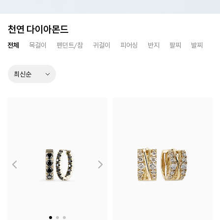
천연 다이아몬드
전체
목걸이
펜던트/참
귀걸이
피어싱
반지
팔찌
발찌