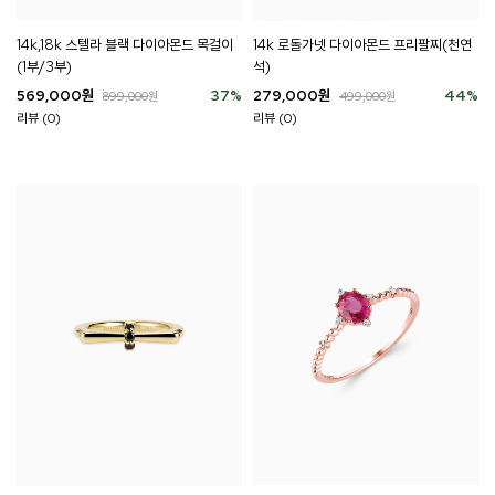
14k,18k 스텔라 블랙 다이아몬드 목걸이
14k 로돌가넷 다이아몬드 프리팔찌(천연
(1부/3부)
석)
569,000
원
37
%
279,000
원
44
%
899,000
원
499,000
원
리뷰 (0)
리뷰 (0)