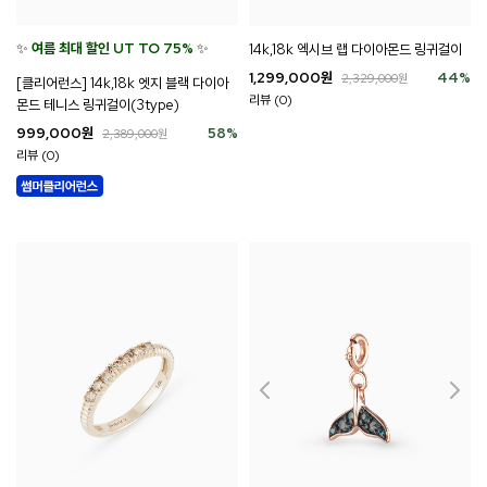
✨
여름 최대 할인 UT TO 75%
✨
14k,18k 엑시브 랩 다이아몬드 링귀걸이
1,299,000
원
44
%
2,329,000
원
[클리어런스] 14k,18k 엣지 블랙 다이아
리뷰 (0)
몬드 테니스 링귀걸이(3type)
999,000
원
58
%
2,389,000
원
리뷰 (0)