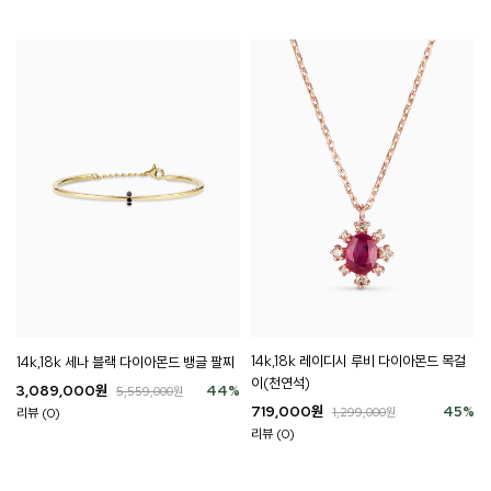
14k,18k 레이디시 루비 다이아몬드 목걸
14k,18k 세나 블랙 다이아몬드 뱅글 팔찌
이(천연석)
3,089,000
원
44
%
5,559,000
원
719,000
원
45
%
1,299,000
원
리뷰 (0)
리뷰 (0)