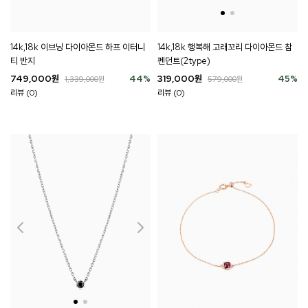
14k,18k 이브닝 다이아몬드 하프 이터니
14k,18k 행복해 고래꼬리 다이아몬드 참
티 반지
펜던트(2type)
749,000
원
44
%
319,000
원
45
%
1,339,000
원
579,000
원
리뷰 (0)
리뷰 (0)