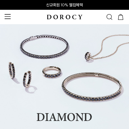
신규회원 10% 웰컴혜택