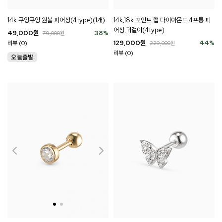
14k 쿠잉쿠잉 원볼 피어싱(4type)(1개)
14k,18k 포인트 랩 다이아몬드 4프롱 피
어싱,귀걸이(4type)
49,000
원
38
%
79,000
원
129,000
원
44
%
리뷰 (0)
229,000
원
리뷰 (0)