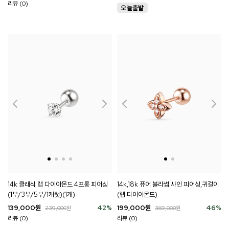
리뷰 (0)
14k 클래식 랩 다이아몬드 4프롱 피어싱
14k,18k 퓨어 블라썸 샤인 피어싱,귀걸이
(1부/3부/5부/1캐럿)(1개)
(랩 다이아몬드)
139,000
원
42
%
199,000
원
46
%
239,000
원
369,000
원
리뷰 (0)
리뷰 (0)