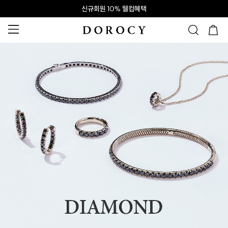
신규회원 10% 웰컴혜택