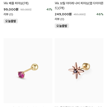
14k 베즐 피어싱(1개)
14k 브릴 아이레 나비 피어싱(랩 다이아몬
드)(1개)
99,000
원
41
%
169,000
원
249,000
원
46
%
리뷰 (0)
459,000
원
리뷰 (0)