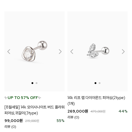
✨
UP TO 57% OFF
✨
14k 리프 랩 다이아몬드 피어싱(2type)
(1개)
[8월세일] 14k 모이사나이트 버드 플라워
269,000
원
44
%
479,000
원
피어싱,귀걸이(3type)
리뷰 (0)
99,000
원
55
%
219,000
원
리뷰 (0)