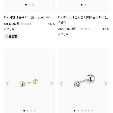
14k,18k 크레센도 랩 다이아몬드 피어싱,
14k 샤인 베젤큐 피어싱(3type)(1개)
귀걸이
59,000
원
40
%
99,000
원
209,000
원
45
%
리뷰 (0)
379,000
원
리뷰 (0)