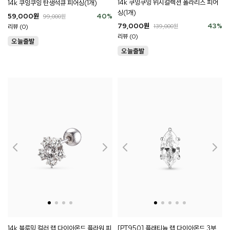
14k 쿠잉쿠잉 위시컬렉션 폴라리스 피어
14k 쿠잉쿠잉 탄생석큐 피어싱(1개)
싱(1개)
59,000
원
40
%
99,000
원
79,000
원
43
%
리뷰 (0)
139,000
원
리뷰 (0)
14k 블루밍 컬러 랩 다이아몬드 플라워 피
[PT950] 플래티늄 랩 다이아몬드 3부