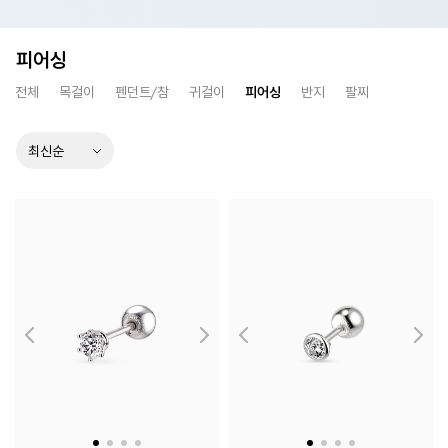
피어싱
전체
목걸이
펜던트/참
귀걸이
피어싱
반지
팔찌