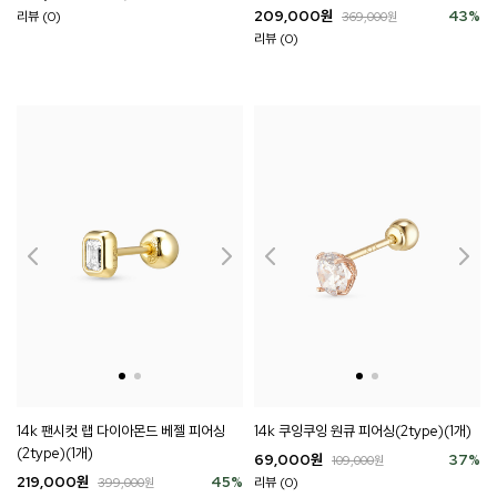
209,000
원
43
%
리뷰 (0)
369,000
원
리뷰 (0)
14k 팬시컷 랩 다이아몬드 베젤 피어싱
14k 쿠잉쿠잉 원큐 피어싱(2type)(1개)
(2type)(1개)
69,000
원
37
%
109,000
원
219,000
원
45
%
리뷰 (0)
399,000
원