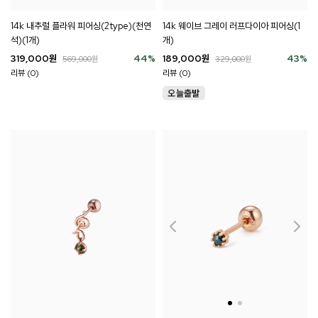
14k 내추럴 플라워 피어싱(2type)(천연
14k 웨이브 그레이 러프다이아 피어싱(1
석)(1개)
개)
319,000
원
44
%
189,000
원
43
%
569,000
원
329,000
원
리뷰 (0)
리뷰 (0)