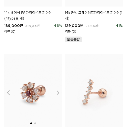
14k 베이직 1부 다이아몬드 피어싱
14k 커빙 그레이러프다이아몬드 피어싱(1
(4type)(1개)
개)
189,000
원
46
%
129,000
원
41
%
349,000
원
219,000
원
리뷰 (0)
리뷰 (0)