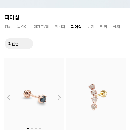
피어싱
전체
목걸이
펜던트/참
귀걸이
피어싱
반지
팔찌
발찌