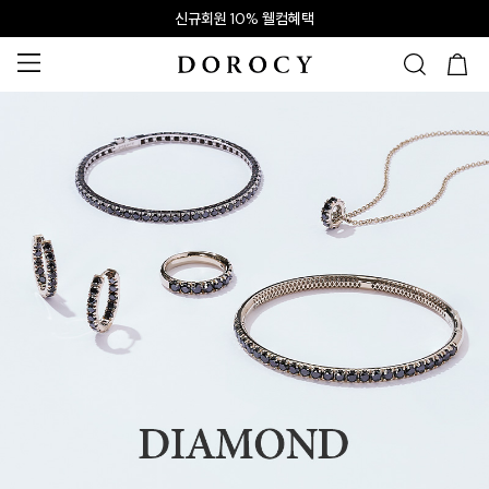
신규회원 10% 웰컴혜택